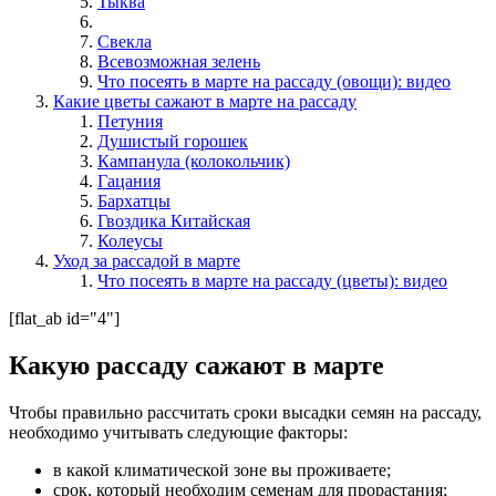
Тыква
Свекла
Всевозможная зелень
Что посеять в марте на рассаду (овощи): видео
Какие цветы сажают в марте на рассаду
Петуния
Душистый горошек
Кампанула (колокольчик)
Гацания
Бархатцы
Гвоздика Китайская
Колеусы
Уход за рассадой в марте
Что посеять в марте на рассаду (цветы): видео
[flat_ab id="4"]
Какую рассаду сажают в марте
Чтобы правильно рассчитать сроки высадки семян на рассаду,
необходимо учитывать следующие факторы:
в какой климатической зоне вы проживаете;
срок, который необходим семенам для прорастания;