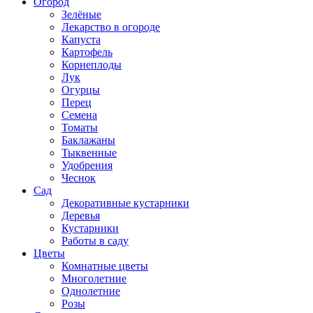
Огород
Зелёные
Лекарство в огороде
Капуста
Картофель
Корнеплоды
Лук
Огурцы
Перец
Семена
Томаты
Баклажаны
Тыквенные
Удобрения
Чеснок
Сад
Декоративные кустарники
Деревья
Кустарники
Работы в саду
Цветы
Комнатные цветы
Многолетние
Однолетние
Розы