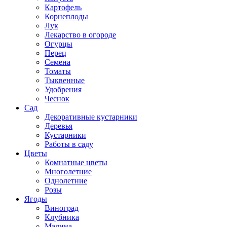
Картофель
Корнеплоды
Лук
Лекарство в огороде
Огурцы
Перец
Семена
Томаты
Тыквенные
Удобрения
Чеснок
Сад
Декоративные кустарники
Деревья
Кустарники
Работы в саду
Цветы
Комнатные цветы
Многолетние
Однолетние
Розы
Ягоды
Виноград
Клубника
Малина