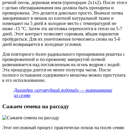
речной песок, дерновая земля (пропорции 2х1х2). После этого
с целью обеззараживания она должна быть пропарена и
проморожена. Это делается довольно просто. Вначале почва
заворачивают в мешок из плотной натуральной ткани и
помещают на 5 дней в холодное место с температурой не
ниже -15 °С. Затем эта заготовка переносится в тепло на 5-7
дней. Этот контраст позволяет сорнякам, яйцам паразитов
пробудиться. Для их уничтожения почвосмесь снова на 5-6
дней возвращается в холодные условия.
Для повторного более радикального пропаривания решетка с
промороженной и по-прежнему завернутой почвой
развешивается над поставленным на огонь ведром с водой.
Эта процедура длится не менее полутора часов. После
полного остывания содержимого мешочка можно приступать
к его использованию.
Дихондра «изумрудный водопад» — выращивание
из семян
Сажаем семена на рассаду
Этот несложный процесс практически похож на посев семян