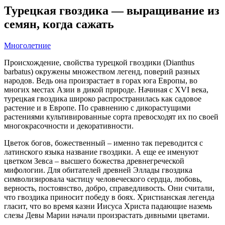
Турецкая гвоздика — выращивание из
семян, когда сажать
Многолетние
Происхождение, свойства турецкой гвоздики (Dianthus
barbatus) окружены множеством легенд, поверий разных
народов. Ведь она произрастает в горах юга Европы, во
многих местах Азии в дикой природе. Начиная с XVI века,
турецкая гвоздика широко распространилась как садовое
растение и в Европе. По сравнению с дикорастущими
растениями культивированные сорта превосходят их по своей
многокрасочности и декоративности.
Цветок богов, божественный – именно так переводится с
латинского языка название гвоздики. А еще ее именуют
цветком Зевса – высшего божества древнегреческой
мифологии. Для обитателей древней Эллады гвоздика
символизировала частицу человеческого сердца, любовь,
верность, постоянство, добро, справедливость. Они считали,
что гвоздика приносит победу в боях. Христианская легенда
гласит, что во время казни Иисуса Христа падающие наземь
слезы Девы Марии начали произрастать дивными цветами.