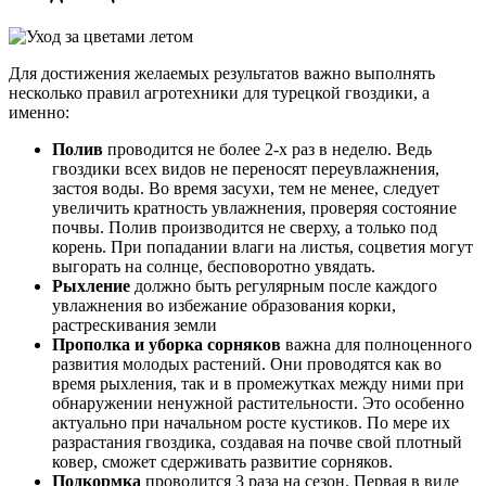
Для достижения желаемых результатов важно выполнять
несколько правил агротехники для турецкой гвоздики, а
именно:
Полив
проводится не более 2-х раз в неделю. Ведь
гвоздики всех видов не переносят переувлажнения,
застоя воды. Во время засухи, тем не менее, следует
увеличить кратность увлажнения, проверяя состояние
почвы. Полив производится не сверху, а только под
корень. При попадании влаги на листья, соцветия могут
выгорать на солнце, бесповоротно увядать.
Рыхление
должно быть регулярным после каждого
увлажнения во избежание образования корки,
растрескивания земли
Прополка и уборка сорняков
важна для полноценного
развития молодых растений. Они проводятся как во
время рыхления, так и в промежутках между ними при
обнаружении ненужной растительности. Это особенно
актуально при начальном росте кустиков. По мере их
разрастания гвоздика, создавая на почве свой плотный
ковер, сможет сдерживать развитие сорняков.
Подкормка
проводится 3 раза на сезон. Первая в виде