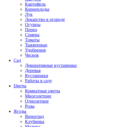
Картофель
Корнеплоды
Лук
Лекарство в огороде
Огурцы
Перец
Семена
Томаты
Тыквенные
Удобрения
Чеснок
Сад
Декоративные кустарники
Деревья
Кустарники
Работы в саду
Цветы
Комнатные цветы
Многолетние
Однолетние
Розы
Ягоды
Виноград
Клубника
Малина