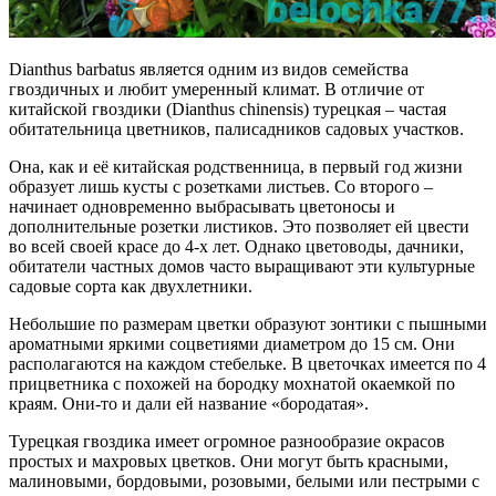
Dianthus barbatus является одним из видов семейства
гвоздичных и любит умеренный климат. В отличие от
китайской гвоздики (Dianthus chinensis) турецкая – частая
обитательница цветников, палисадников садовых участков.
Она, как и её китайская родственница, в первый год жизни
образует лишь кусты с розетками листьев. Со второго –
начинает одновременно выбрасывать цветоносы и
дополнительные розетки листиков. Это позволяет ей цвести
во всей своей красе до 4-х лет. Однако цветоводы, дачники,
обитатели частных домов часто выращивают эти культурные
садовые сорта как двухлетники.
Небольшие по размерам цветки образуют зонтики с пышными
ароматными яркими соцветиями диаметром до 15 см. Они
располагаются на каждом стебельке. В цветочках имеется по 4
прицветника с похожей на бородку мохнатой окаемкой по
краям. Они-то и дали ей название «бородатая».
Турецкая гвоздика имеет огромное разнообразие окрасов
простых и махровых цветков. Они могут быть красными,
малиновыми, бордовыми, розовыми, белыми или пестрыми с