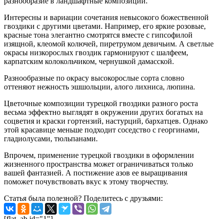
разнообразие в ландшафтные композиции.
Интересны и вариации сочетания невысокого божественной
гвоздики с другими цветами. Например, его яркие розовые,
красные тона элегантно смотрятся вместе с гипсофилой
изящной, клеомой колючей, пиретрумом девичьим. А светлые
окрасы низкорослых гвоздик гармонируют с шалфеем,
карпатским колокольчиком, чернушкой дамасской.
Разнообразные по окрасу высокорослые сорта словно
оттеняют нежность эшшольции, алого лихниса, люпина.
Цветочные композиции турецкой гвоздики разного роста
весьма эффектно выглядят в окружении других богатых на
соцветия и краски гортензий, настурций, бархатцев. Однако
этой красавице меньше подходит соседство с георгинами,
гладиолусами, тюльпанами.
Впрочем, применение турецкой гвоздики в оформлении
жизненного пространства может ограничиваться только
вашей фантазией. А постижение азов ее выращивания
поможет почувствовать вкус к этому творчеству.
Статья была полезной? Поделитесь с друзьями:
[flat_ab id="1"]