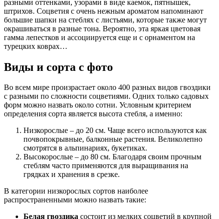
разными оттенками, узорами в виде каемок, пятнышек,
штрихов. Соцветия с очень нежным ароматом напоминают
большие шапки на стеблях с листьями, которые также могут
окрашиваться в разные тона. Вероятно, эта яркая цветовая
гамма лепестков и ассоциируется еще и с орнаментом на
турецких коврах…
Виды и сорта с фото
Во всем мире произрастает около 400 разных видов гвоздики
с разными по сложности соцветиями. Одних только садовых
форм можно назвать около сотни. Условным критерием
определения сорта является высота стебля, а именно:
Низкорослые – до 20 см. Чаще всего используются как
почвопокрывные, балконные растения. Великолепно
смотрятся в альпинариях, букетиках.
Высокорослые – до 80 см. Благодаря своим прочным
стеблям часто применяются для выращивания на
грядках и хранения в срезке.
В категории низкорослых сортов наиболее
распространенными можно назвать такие:
Белая гвоздика
состоит из мелких соцветий в крупной