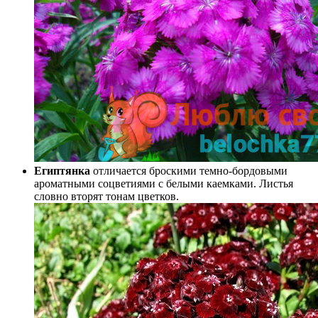
Египтянка
отличается броскими темно-бордовыми
ароматными соцветиями с белыми каемками. Листья
словно вторят тонам цветков.