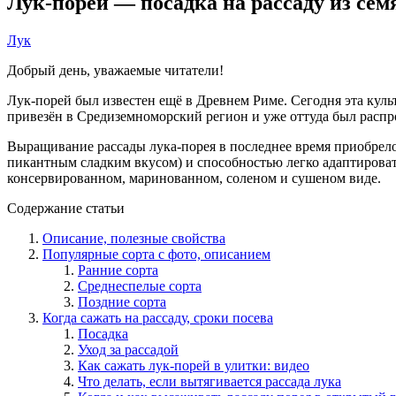
Лук-порей — посадка на рассаду из сем
Лук
Добрый день, уважаемые читатели!
Лук-порей был известен ещё в Древнем Риме. Сегодня эта куль
привезён в Средиземноморский регион и уже оттуда был распр
Выращивание рассады лука-порея в последнее время приобрел
пикантным сладким вкусом) и способностью легко адаптировать
консервированном, маринованном, соленом и сушеном виде.
Содержание статьи
Описание, полезные свойства
Популярные сорта с фото, описанием
Ранние сорта
Среднеспелые сорта
Поздние сорта
Когда сажать на рассаду, сроки посева
Посадка
Уход за рассадой
Как сажать лук-порей в улитки: видео
Что делать, если вытягивается рассада лука