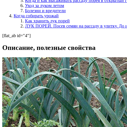
Когда и как высаживать рассаду порея в открытый 
Уход за луком летом
Болезни и вредители
Когда собирать урожай
Как хранить лук порей
ЛУК ПОРЕЙ. Посев семян на рассаду в улитку. До и
[flat_ab id="4"]
Описание, полезные свойства