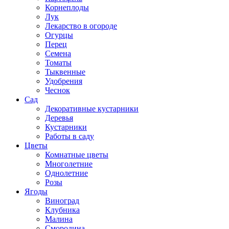
Корнеплоды
Лук
Лекарство в огороде
Огурцы
Перец
Семена
Томаты
Тыквенные
Удобрения
Чеснок
Сад
Декоративные кустарники
Деревья
Кустарники
Работы в саду
Цветы
Комнатные цветы
Многолетние
Однолетние
Розы
Ягоды
Виноград
Клубника
Малина
Смородина