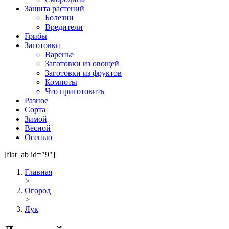
Защита растений
Болезни
Вредители
Грибы
Заготовки
Варенье
Заготовки из овощей
Заготовки из фруктов
Компоты
Что приготовить
Разное
Сорта
Зимой
Весной
Осенью
[flat_ab id="9"]
Главная
>
Огород
>
Лук