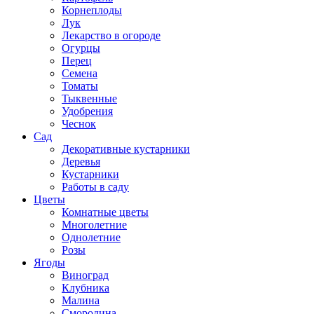
Корнеплоды
Лук
Лекарство в огороде
Огурцы
Перец
Семена
Томаты
Тыквенные
Удобрения
Чеснок
Сад
Декоративные кустарники
Деревья
Кустарники
Работы в саду
Цветы
Комнатные цветы
Многолетние
Однолетние
Розы
Ягоды
Виноград
Клубника
Малина
Смородина