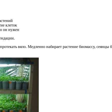
астений
тие клеток
но он нужен
ендации.
 протекать вяло. Медленно набирает растение биомассу, сеянцы 