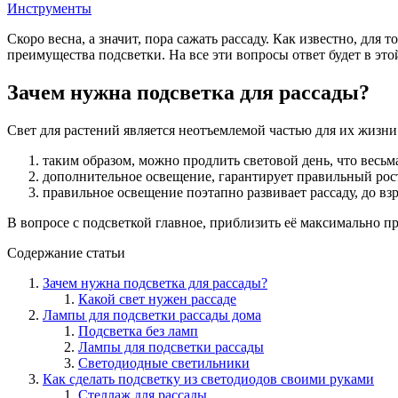
Инструменты
Скоро весна, а значит, пора сажать рассаду. Как известно, для
преимущества подсветки. На все эти вопросы ответ будет в этой
Зачем нужна подсветка для рассады?
Свет для растений является неотъемлемой частью для их жизн
таким образом, можно продлить световой день, что весьм
дополнительное освещение, гарантирует правильный рост 
правильное освещение поэтапно развивает рассаду, до вз
В вопросе с подсветкой главное, приблизить её максимально п
Содержание статьи
Зачем нужна подсветка для рассады?
Какой свет нужен рассаде
Лампы для подсветки рассады дома
Подсветка без ламп
Лампы для подсветки рассады
Светодиодные светильники
Как сделать подсветку из светодиодов своими руками
Стеллаж для рассады