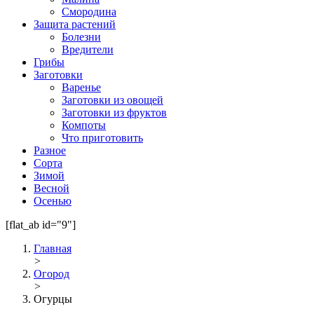
Смородина
Защита растений
Болезни
Вредители
Грибы
Заготовки
Варенье
Заготовки из овощей
Заготовки из фруктов
Компоты
Что приготовить
Разное
Сорта
Зимой
Весной
Осенью
[flat_ab id="9"]
Главная
>
Огород
>
Огурцы