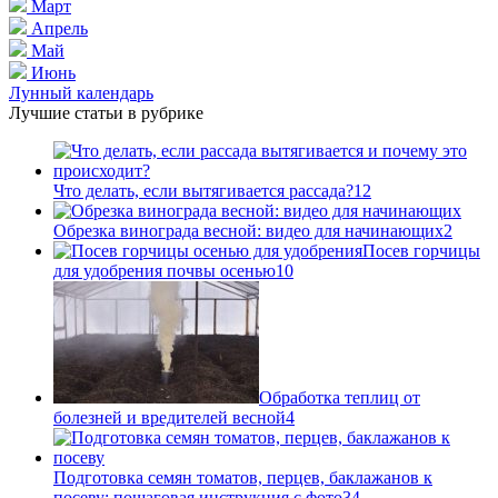
Март
Апрель
Май
Июнь
Лунный календарь
Лучшие статьи в рубрике
Что делать, если вытягивается рассада?
12
Обрезка винограда весной: видео для начинающих
2
Посев горчицы
для удобрения почвы осенью
10
Обработка теплиц от
болезней и вредителей весной
4
Подготовка семян томатов, перцев, баклажанов к
посеву: пошаговая инструкция с фото
34