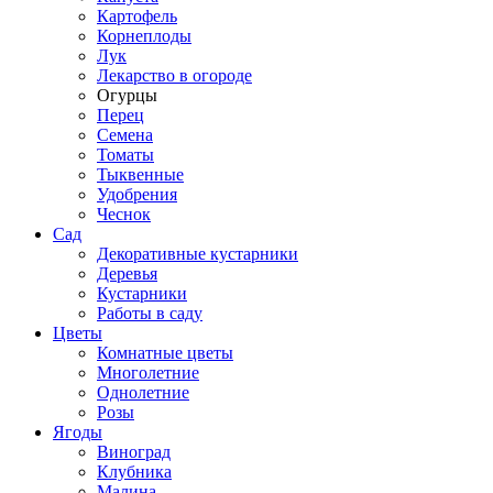
Картофель
Корнеплоды
Лук
Лекарство в огороде
Огурцы
Перец
Семена
Томаты
Тыквенные
Удобрения
Чеснок
Сад
Декоративные кустарники
Деревья
Кустарники
Работы в саду
Цветы
Комнатные цветы
Многолетние
Однолетние
Розы
Ягоды
Виноград
Клубника
Малина