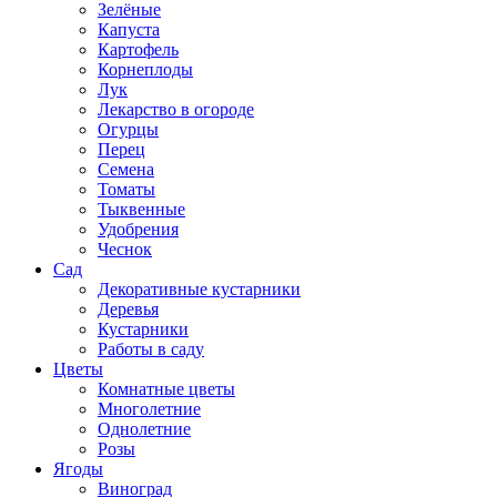
Зелёные
Капуста
Картофель
Корнеплоды
Лук
Лекарство в огороде
Огурцы
Перец
Семена
Томаты
Тыквенные
Удобрения
Чеснок
Сад
Декоративные кустарники
Деревья
Кустарники
Работы в саду
Цветы
Комнатные цветы
Многолетние
Однолетние
Розы
Ягоды
Виноград