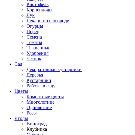
Картофель
Корнеплоды
Лук
Лекарство в огороде
Огурцы
Перец
Семена
Томаты
Тыквенные
Удобрения
Чеснок
Сад
Декоративные кустарники
Деревья
Кустарники
Работы в саду
Цветы
Комнатные цветы
Многолетние
Однолетние
Розы
Ягоды
Виноград
Клубника
Малина