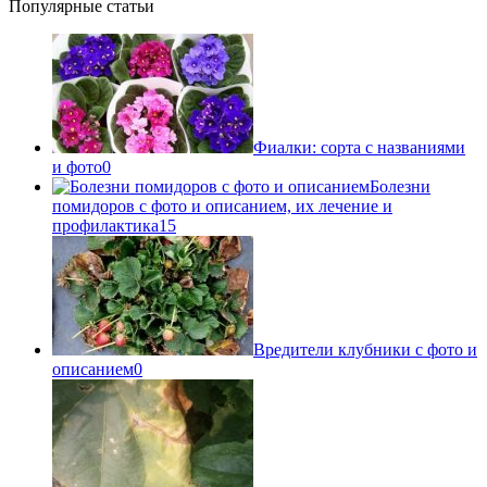
Популярные статьи
Фиалки: сорта с названиями
и фото
0
Болезни
помидоров с фото и описанием, их лечение и
профилактика
15
Вредители клубники с фото и
описанием
0