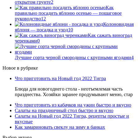
открытом грунте
2
Как
правильно посадить яблоню осенью — пошаговое
руководство
12
Колоновидная
яблоня — посадка и уход
10
Как сажать виноград
черенками
0
Лучшие сорта черной смородины с крупными ягодами
4
Новое в рубрике
Что приготовить на Новый год 2022 Тигра
Блюда для новогоднего стола - неотъемлемая часть
празднества. Хозяйки заранее продумывают меню, стар
Что приготовить из кабачков на ужин быстро и вкусно
Салаты на праздничный стол быстро и вкусно
Салаты на Новый год 2022 Тигра, рецепты простые и
вкусные
Как замариновать свеклу на зиму в банках
Выбор автора