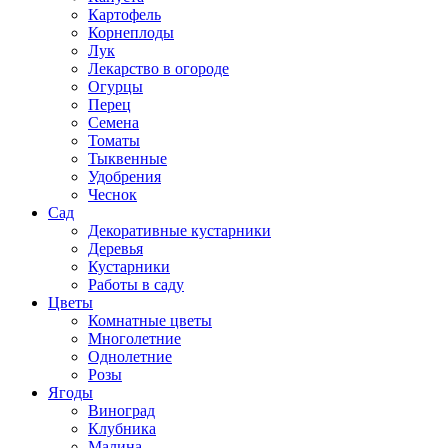
Картофель
Корнеплоды
Лук
Лекарство в огороде
Огурцы
Перец
Семена
Томаты
Тыквенные
Удобрения
Чеснок
Сад
Декоративные кустарники
Деревья
Кустарники
Работы в саду
Цветы
Комнатные цветы
Многолетние
Однолетние
Розы
Ягоды
Виноград
Клубника
Малина