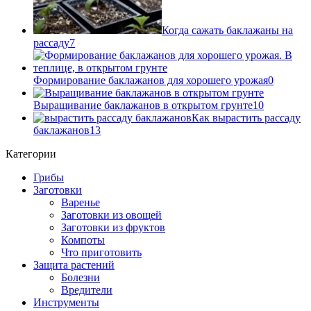
Когда сажать баклажаны на
рассаду
7
Формирование баклажанов для хорошего урожая
0
Выращивание баклажанов в открытом грунте
10
Как вырастить рассаду
баклажанов
13
Категории
Грибы
Заготовки
Варенье
Заготовки из овощей
Заготовки из фруктов
Компоты
Что приготовить
Защита растений
Болезни
Вредители
Инструменты