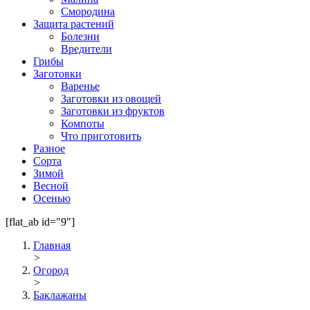
Смородина
Защита растений
Болезни
Вредители
Грибы
Заготовки
Варенье
Заготовки из овощей
Заготовки из фруктов
Компоты
Что приготовить
Разное
Сорта
Зимой
Весной
Осенью
[flat_ab id="9"]
Главная
>
Огород
>
Баклажаны