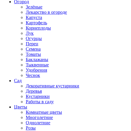
Огород
Зелёные
Лекарство в огороде
Капуста
Картофель
Корнеплоды
Лук
Огурцы
Перец
Семена
Томаты
Баклажаны
Тыквенные
Удобрения
Чеснок
Сад
Декоративные кустарники
Деревья
Кустарники
Работы в саду
Цветы
Комнатные цветы
Многолетние
Однолетние
Розы