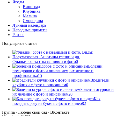
Ягоды
Виноград
Клубника
Малина
Смородина
Лунный календарь
Народные приметы
Разное
Популярные статьи
Фиалки: сорта с названиями и фото
0
Болезни
помидоров с фото и описанием, их лечение и
профилактика
15
Вредители
клубники с фото и описанием
0
Болезни огурцов и
их лечение с фото и описанием
20
Как
посадить розу из букета с фото и видео
82
Группа «Люблю свой сад» ВКонтакте