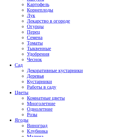
Картофель
Корнеплоды
Лук
Лекарство в огороде
Огурцы
Перец
Семена
Томаты
Тыквенные
Удобрения
Чеснок
Сад
Декоративные кустарники
Деревья
Кустарники
Работы в саду
Цветы
Комнатные цветы
Многолетние
Однолетние
Розы
Ягоды
Виноград
Клубника
Малина