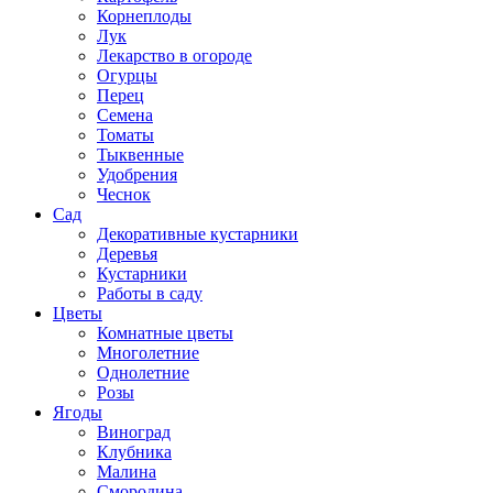
Корнеплоды
Лук
Лекарство в огороде
Огурцы
Перец
Семена
Томаты
Тыквенные
Удобрения
Чеснок
Сад
Декоративные кустарники
Деревья
Кустарники
Работы в саду
Цветы
Комнатные цветы
Многолетние
Однолетние
Розы
Ягоды
Виноград
Клубника
Малина
Смородина