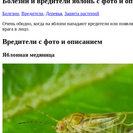
Болезни и вредители яблонь с фото и о
Болезни
,
Вредители
,
Деревья
,
Защита растений
Очень обидно, когда на яблони нападают вредители или появля
врага в лицо.
Вредители с фото и описанием
Яблонная медяница