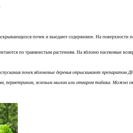
о
скрывающихся почек и выедают содержимое. На поверхности поч
етаются по травянистым растениям. На яблоню насекомые возвра
аспускания почек яблоневые деревья опрыскивают препаратом 
м, перметрином, зеленым мылом или отваром табака. Можно о