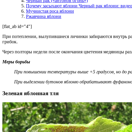
Черный рак («антонов огонь»)
Почему засыхают яблони Черный рак яблони: виде
Мучнистая роса яблони
Ржавчина яблони
[flat_ab id="4"]
При потеплении, вылупившиеся личинки забираются внутрь ра
грибок.
Через полторы недели после окончания цветения медяницы разл
Меры борьбы
При повышении температуры выше +5 градусов, но до р
При выделении бутонов яблоню обрабатывают фуфаноно
Зеленая яблонная тля