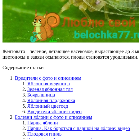
Желтовато – зеленое, летающее насекомое, вырастающее до 3 м
цветоносы и завязи осыпаются, плоды становятся уродливыми.
Содержание статьи
Вредители с фото и описанием
Яблонная медяница
Зеленая яблонная тля
Боярышница
Яблонная плодожорка
Яблонный цветоед
Вредители яблони: видео
Болезни яблони с фото и описанием
Парша яблони
Парша. Как бороться с паршой на яблоне: видео
Плодовая гниль