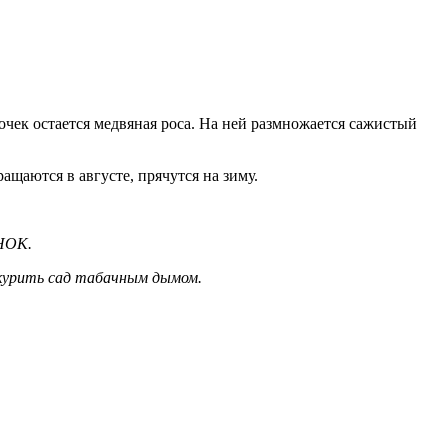
ек остается медвяная роса. На ней размножается сажистый
щаются в августе, прячутся на зиму.
ДНОК.
курить сад табачным дымом.