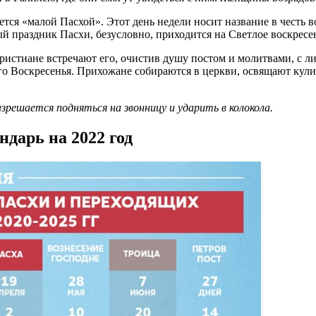
ается «малой Пасхой».
Этот день недели носит название в честь 
й праздник Пасхи, безусловно, приходится на Светлое воскресе
истиане встречают его, очистив душу постом и молитвами, с ли
о Воскресенья. Прихожане собираются в церкви, освящают кулич
решается подняться на звонницу и ударить в колокола.
дарь на 2022 год