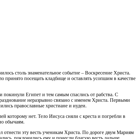
училось столь знаменательное событие – Воскресение Христа.
ло принято посещать кладбище и оставлять усопшим в качестве
реи покинули Египет и тем самым спаслись от рабства. С
разднование неразрывно связано с именем Христа. Первыми
нились православные христиане и иудеи.
ей которому нет. Тело Иисуса сняли с креста и погребли в
но обычаям.
л отнести эту весть ученикам Христа. По дороге двум Мариям
вались, поклонились ему и понесли благую весть дальше.