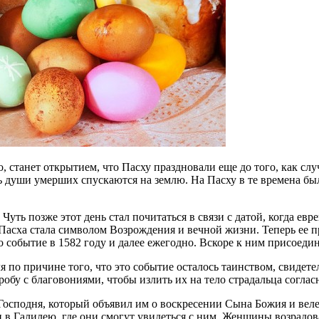
, станет открытием, что Пасху праздновали еще до того, как сл
ь души умерших спускаются на землю. На Пасху в те времена бы
Чуть позже этот день стал почитаться в связи с датой, когда ев
асха стала символом Возрождения и вечной жизни. Теперь ее п
 событие в 1582 году и далее ежегодно. Вскоре к ним присоеди
по причине того, что это событие осталось таинством, свидетел
обу с благовониями, чтобы излить их на тело страдальца соглас
осподня, который объявил им о воскресении Сына Божия и веле
ти в Галилею, где они смогут увидеться с ним. Женщины возрадо