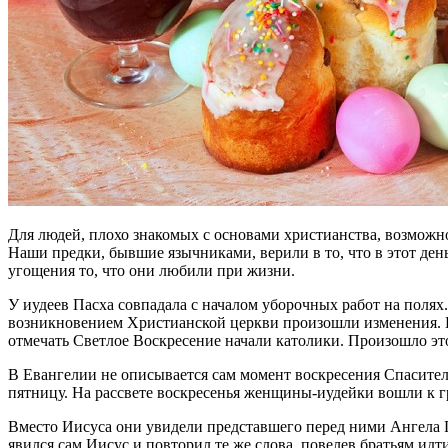
Для людей, плохо знакомых с основами христианства, возможно
Наши предки, бывшие язычниками, верили в то, что в этот ден
угощения то, что они любили при жизни.
У иудеев Пасха совпадала с началом уборочных работ на полях. 
возникновением Христианской церкви произошли изменения. П
отмечать Светлое Воскресение начали католики. Произошло это
В Евангелии не описывается сам момент воскресения Спасителя 
пятницу. На рассвете воскресенья женщины-иудейки вошли к гр
Вместо Иисуса они увидели представшего перед ними Ангела Г
явился сам Иисус и повторил те же слова, повелев братьям ид