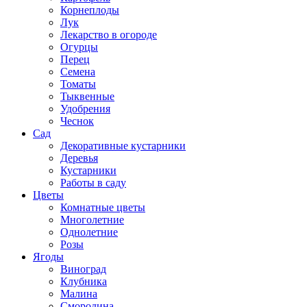
Корнеплоды
Лук
Лекарство в огороде
Огурцы
Перец
Семена
Томаты
Тыквенные
Удобрения
Чеснок
Сад
Декоративные кустарники
Деревья
Кустарники
Работы в саду
Цветы
Комнатные цветы
Многолетние
Однолетние
Розы
Ягоды
Виноград
Клубника
Малина
Смородина