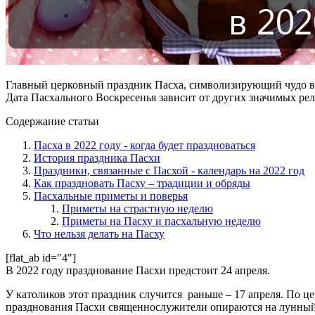
Главный церковный праздник Пасха, символизирующий чудо вос
Дата Пасхального Воскресенья зависит от других значимых рел
Содержание статьи
Пасха в 2022 году - когда будет праздноваться
История праздника Пасхи
Праздники, связанные с Пасхой - календарь на 2022 год
Как праздновать Пасху – традиции и обряды
Пасхальные приметы и поверья
Приметы на страстную неделю
Приметы на Пасху и пасхальную неделю
Что нельзя делать на Пасху
[flat_ab id="4"]
В 2022 году празднование Пасхи предстоит 24 апреля.
У католиков этот праздник случится раньше – 17 апреля. По ц
празднования Пасхи священнослужители опираются на лунный 