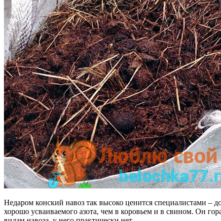
Недаром конский навоз так высоко ценится специалистами – дос
хорошо усваиваемого азота, чем в коровьем и в свином. Он гор
видам навоза, у него практически нет.