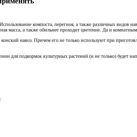
 применять
 Использование компоста, перегноя, а также различных видов н
вная масса, а также обильнее проходит цветение. Да и комнатны
конский навоз. Причем его не только используют при приготовл
ении для подкормок культурных растений (и не только) будет на
е