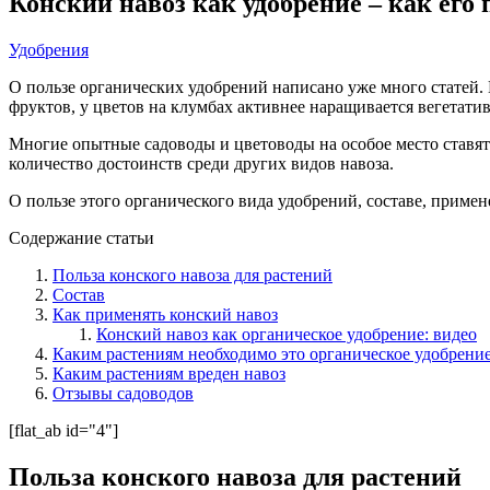
Конский навоз как удобрение – как его
Удобрения
О пользе органических удобрений написано уже много статей.
фруктов, у цветов на клумбах активнее наращивается вегетати
Многие опытные садоводы и цветоводы на особое место ставят 
количество достоинств среди других видов навоза.
О пользе этого органического вида удобрений, составе, примен
Содержание статьи
Польза конского навоза для растений
Состав
Как применять конский навоз
Конский навоз как органическое удобрение: видео
Каким растениям необходимо это органическое удобрени
Каким растениям вреден навоз
Отзывы садоводов
[flat_ab id="4"]
Польза конского навоза для растений