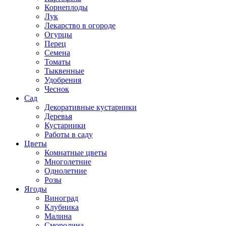
Корнеплоды
Лук
Лекарство в огороде
Огурцы
Перец
Семена
Томаты
Тыквенные
Удобрения
Чеснок
Сад
Декоративные кустарники
Деревья
Кустарники
Работы в саду
Цветы
Комнатные цветы
Многолетние
Однолетние
Розы
Ягоды
Виноград
Клубника
Малина
Смородина