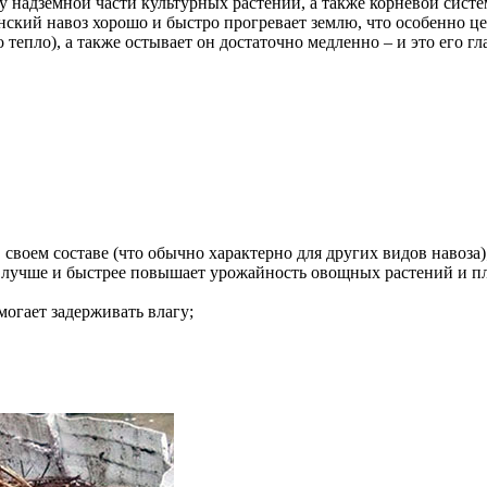
у надземной части культурных растений, а также корневой сист
ский навоз хорошо и быстро прогревает землю, что особенно ц
о тепло), а также остывает он достаточно медленно – и это его 
воем составе (что обычно характерно для других видов навоза)
 лучше и быстрее повышает урожайность овощных растений и пл
могает задерживать влагу;