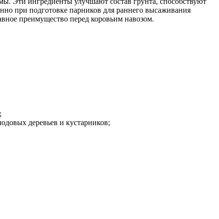
емы. Эти ингредиенты улучшают состав грунта, способствуют
енно при подготовке парников для раннего высаживания
главное преимущество перед коровьим навозом.
;
одовых деревьев и кустарников;