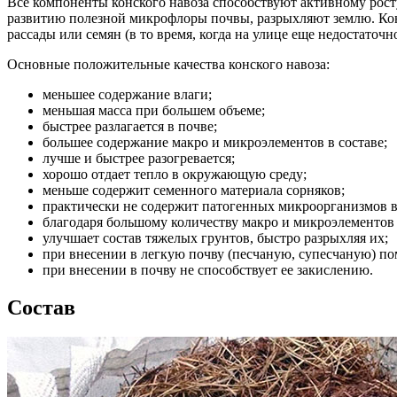
Все компоненты конского навоза способствуют активному рост
развитию полезной микрофлоры почвы, разрыхляют землю. Кон
рассады или семян (в то время, когда на улице еще недостаточн
Основные положительные качества конского навоза:
меньшее содержание влаги;
меньшая масса при большем объеме;
быстрее разлагается в почве;
большее содержание макро и микроэлементов в составе;
лучше и быстрее разогревается;
хорошо отдает тепло в окружающую среду;
меньше содержит семенного материала сорняков;
практически не содержит патогенных микроорганизмов в с
благодаря большому количеству макро и микроэлементов
улучшает состав тяжелых грунтов, быстро разрыхляя их;
при внесении в легкую почву (песчаную, супесчаную) по
при внесении в почву не способствует ее закислению.
Состав