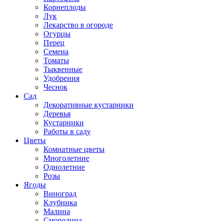
Корнеплоды
Лук
Лекарство в огороде
Огурцы
Перец
Семена
Томаты
Тыквенные
Удобрения
Чеснок
Сад
Декоративные кустарники
Деревья
Кустарники
Работы в саду
Цветы
Комнатные цветы
Многолетние
Однолетние
Розы
Ягоды
Виноград
Клубника
Малина
Смородина