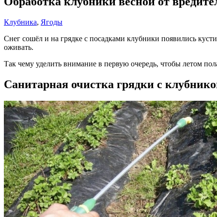
Обработка клубники весной от вредите
Клубника
,
Ягоды
Снег сошёл и на грядке с посадками клубники появились кусти
оживать.
Так чему уделить внимание в первую очередь, чтобы летом пола
Санитарная очистка грядки с клубнико