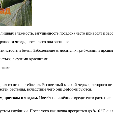
злишняя влажность, загущенность посадок) часто приводят к за
рхности ягоды, после чего она загнивает.
тнистость и белая. Заболевание относится к грибковым и проявля
истьях, с сухими краешками.
тнышки.
ервая из них – стеблевая. Бесцветный мелкий червяк, которого н
астей растения, вследствие чего они деформируются.
м, цветкам и ягодам.
Цветёт поражённое вредителем растение г
устом клубники. После того как почва прогреется до 8-10 °С о