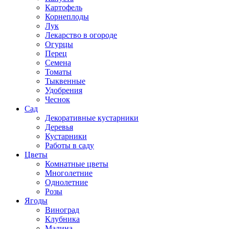
Картофель
Корнеплоды
Лук
Лекарство в огороде
Огурцы
Перец
Семена
Томаты
Тыквенные
Удобрения
Чеснок
Сад
Декоративные кустарники
Деревья
Кустарники
Работы в саду
Цветы
Комнатные цветы
Многолетние
Однолетние
Розы
Ягоды
Виноград
Клубника
Малина