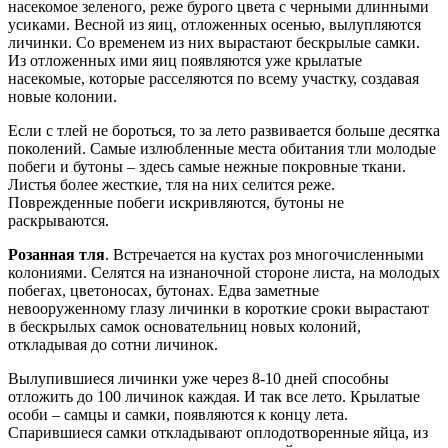
насекомое зеленого, реже бурого цвета с черными длинными
усиками. Весной из яиц, отложенных осенью, вылупляются
личинки. Со временем из них вырастают бескрылые самки.
Из отложенных ими яиц появляются уже крылатые
насекомые, которые расселяются по всему участку, создавая
новые колонии.
Если с тлей не бороться, то за лето развивается больше десятка
поколений. Самые излюбленные места обитания тли молодые
побеги и бутоны – здесь самые нежные покровные ткани.
Листья более жесткие, тля на них селится реже.
Поврежденные побеги искривляются, бутоны не
раскрываются.
Розанная тля
. Встречается на кустах роз многочисленными
колониями. Селятся на изнаночной стороне листа, на молодых
побегах, цветоносах, бутонах. Едва заметные
невооруженному глазу личинки в короткие сроки вырастают
в бескрылых самок основательниц новых колоний,
откладывая до сотни личинок.
Вылупившиеся личинки уже через 8-10 дней способны
отложить до 100 личинок каждая. И так все лето. Крылатые
особи – самцы и самки, появляются к концу лета.
Спарившиеся самки откладывают оплодотворенные яйца, из