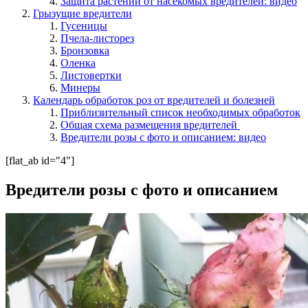
Защита растений от насекомых вредителей: видео
Грызущие вредители
Гусеницы
Пчела-листорез
Бронзовка
Оленка
Листовертки
Минеры
Календарь обработок роз от вредителей и болезней
Приблизительный список необходимых обработок
Общая схема размещения вредителей
Вредители розы с фото и описанием: видео
[flat_ab id="4"]
Вредители розы с фото и описанием