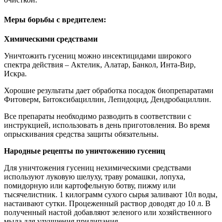
Меры борьбы с вредителем:
Химическими средствами
Уничтожить гусениц можно инсектицидами широкого
спектра действия – Актелик, Алатар, Банкол, Инта-Вир,
Искра.
Хорошие результаты дает обработка посадок биопрепаратами
Фитоверм, Битоксибациллин, Лепидоцид, Дендробациллин.
Все препараты необходимо разводить в соответствии с
инструкцией, использовать в день приготовления. Во время
опрыскивания средства защиты обязательны.
Народные рецепты по уничтожению гусениц
Для уничтожения гусениц нехимическими средствами
используют луковую шелуху, траву ромашки, лопуха,
помидорную или картофельную ботву, пижму или
тысячелистник. 1 килограмм сухого сырья заливают 10л воды,
настаивают сутки. Процеженный раствор доводят до 10 л. В
полученный настой добавляют зеленого или хозяйственного
мыла для улучшения прилипания.