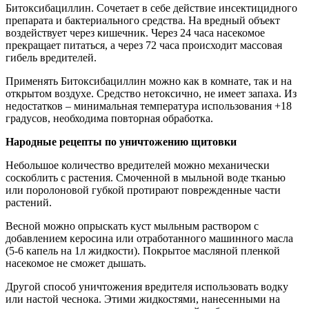
Битоксибациллин
. Сочетает в себе действие инсектицидного
препарата и бактериального средства. На вредный объект
воздействует через кишечник. Через 24 часа насекомое
прекращает питаться, а через 72 часа происходит массовая
гибель вредителей.
Применять Битоксибациллин можно как в комнате, так и на
открытом воздухе. Средство нетоксично, не имеет запаха. Из
недостатков – минимальная температура использования +18
градусов, необходима повторная обработка.
Народные рецепты по уничтожению щитовки
Небольшое количество вредителей можно механически
соскоблить с растения. Смоченной в мыльной воде тканью
или поролоновой губкой протирают поврежденные части
растений.
Весной можно опрыскать куст мыльным раствором с
добавлением керосина или отработанного машинного масла
(5-6 капель на 1л жидкости). Покрытое масляной пленкой
насекомое не сможет дышать.
Другой способ уничтожения вредителя использовать водку
или настой чеснока. Этими жидкостями, нанесенными на