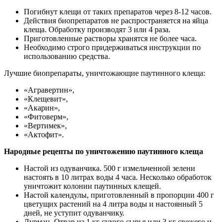
Погибнут клещи от таких препаратов через 8-12 часов.
Действия биопрепаратов не распространяется на яйца
клеща. Обработку производят 3 или 4 раза.
Приготовленные растворы хранятся не более часа.
Необходимо строго придерживаться инструкции по
использованию средства.
Лучшие биопрепараты, уничтожающие паутинного клеща:
«Агравертин»,
«Клещевит»,
«Акарин»,
«Фитоверм»,
«Вертимек»,
«Актофит».
Народные рецепты по уничтожению паутинного клеща
Настой из одуванчика
. 500 г измельченной зелени
настоять в 10 литрах воды 4 часа. Несколько обработок
уничтожит колонии паутинных клещей.
Настой календулы
, приготовленный в пропорции 400 г
цветущих растений на 4 литра воды и настоянный 5
дней, не уступит одуванчику.
Дурман
. Отвар из 1 кг сухого сырья или 3 кг свежего и