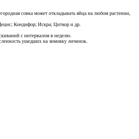
Огородная совка может откладывать яйца на любом растении,
ецис; Кондифор; Искра; Циткор и др.
скиваний с интервалом в неделю.
исленность ушедших на зимовку личинок.