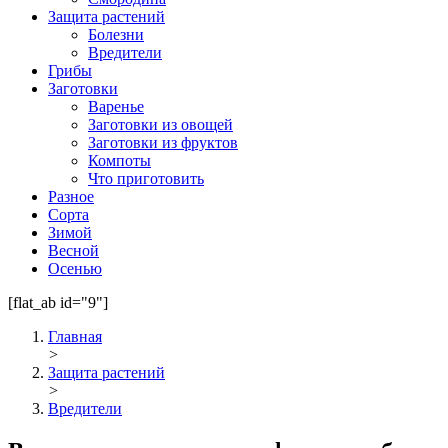
Защита растений
Болезни
Вредители
Грибы
Заготовки
Варенье
Заготовки из овощей
Заготовки из фруктов
Компоты
Что приготовить
Разное
Сорта
Зимой
Весной
Осенью
[flat_ab id="9"]
Главная
>
Защита растений
>
Вредители