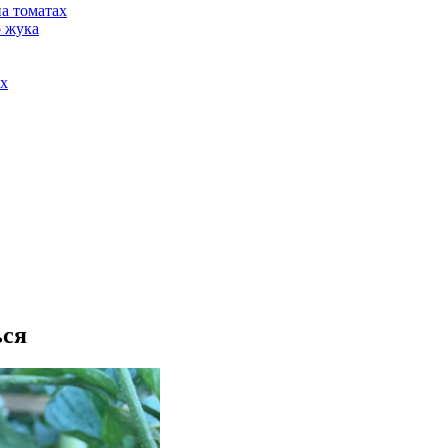
а томатах
о жука
ах
ься