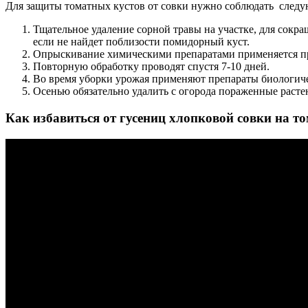
Для защиты томатных кустов от совки нужно соблюдать следу
Тщательное удаление сорной травы на участке, для сокр
если не найдет поблизости помидорный куст.
Опрыскивание химическими препаратами применяется при
Повторную обработку проводят спустя 7-10 дней.
Во время уборки урожая применяют препараты биологиче
Осенью обязательно удалить с огорода пораженные расте
Как избавиться от гусениц хлопковой совки на то