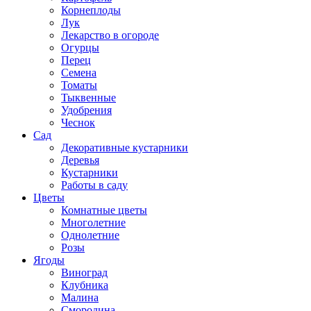
Корнеплоды
Лук
Лекарство в огороде
Огурцы
Перец
Семена
Томаты
Тыквенные
Удобрения
Чеснок
Сад
Декоративные кустарники
Деревья
Кустарники
Работы в саду
Цветы
Комнатные цветы
Многолетние
Однолетние
Розы
Ягоды
Виноград
Клубника
Малина
Смородина