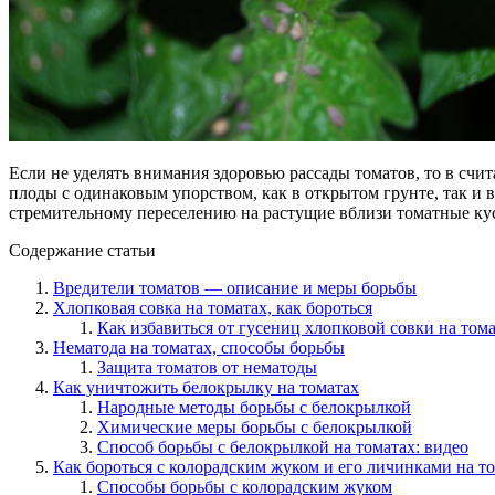
Если не уделять внимания здоровью рассады томатов, то в сч
плоды с одинаковым упорством, как в открытом грунте, так и 
стремительному переселению на растущие вблизи томатные ку
Содержание статьи
Вредители томатов — описание и меры борьбы
Хлопковая совка на томатах, как бороться
Как избавиться от гусениц хлопковой совки на тома
Нематода на томатах, способы борьбы
Защита томатов от нематоды
Как уничтожить белокрылку на томатах
Народные методы борьбы с белокрылкой
Химические меры борьбы с белокрылкой
Способ борьбы с белокрылкой на томатах: видео
Как бороться с колорадским жуком и его личинками на т
Способы борьбы с колорадским жуком