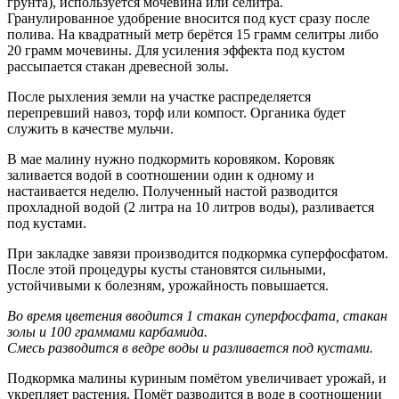
грунта), используется мочевина или селитра.
Гранулированное удобрение вносится под куст сразу после
полива. На квадратный метр берётся 15 грамм селитры либо
20 грамм мочевины. Для усиления эффекта под кустом
рассыпается стакан древесной золы.
После рыхления земли на участке распределяется
перепревший навоз, торф или компост. Органика будет
служить в качестве мульчи.
В мае малину нужно подкормить коровяком. Коровяк
заливается водой в соотношении один к одному и
настаивается неделю. Полученный настой разводится
прохладной водой (2 литра на 10 литров воды), разливается
под кустами.
При закладке завязи производится подкормка суперфосфатом.
После этой процедуры кусты становятся сильными,
устойчивыми к болезням, урожайность повышается.
Во время цветения вводится 1 стакан суперфосфата, стакан
золы и 100 граммами карбамида.
Смесь разводится в ведре воды и разливается под кустами.
Подкормка малины куриным помётом увеличивает урожай, и
укрепляет растения. Помёт разводится в воде в соотношении