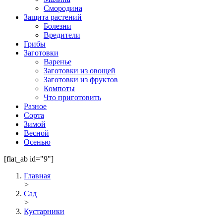
Смородина
Защита растений
Болезни
Вредители
Грибы
Заготовки
Варенье
Заготовки из овощей
Заготовки из фруктов
Компоты
Что приготовить
Разное
Сорта
Зимой
Весной
Осенью
[flat_ab id="9"]
Главная
>
Сад
>
Кустарники