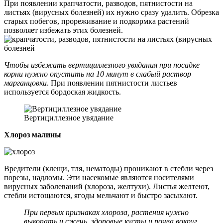
При появлении крапчатости, разводов, пятнистости на
листьях (вирусных болезней) их нужно сразу удалить. Обрезка
старых побегов, прореживание и подкормка растений
позволяет избежать этих болезней.
Чтобы избежать вертициллезного увядания при посадке
корни нужно опустить на 10 минут в слабый раствор
марганцовки
. При появлении пятнистости листьев
используется бордоская жидкость.
Вертициллезное увядание
Хлороз малины
Вредители (клещи, тля, нематоды) проникают в стебли через
порезы, надломы. Эти насекомые являются носителями
вирусных заболеваний (хлороза, желтухи). Листья желтеют,
стебли истощаются, ягоды мельчают и быстро засыхают.
При первых признаках хлороза, растения нужно
выкопать и сжечь, здоровые кусты и почва вокруг