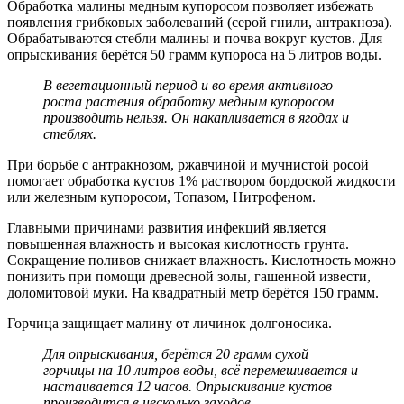
Обработка малины медным купоросом позволяет избежать
появления грибковых заболеваний (серой гнили, антракноза).
Обрабатываются стебли малины и почва вокруг кустов. Для
опрыскивания берётся 50 грамм купороса на 5 литров воды.
В вегетационный период и во время активного
роста растения обработку медным купоросом
производить нельзя. Он накапливается в ягодах и
стеблях.
При борьбе с антракнозом, ржавчиной и мучнистой росой
помогает обработка кустов 1% раствором бордоской жидкости
или железным купоросом, Топазом, Нитрофеном.
Главными причинами развития инфекций является
повышенная влажность и высокая кислотность грунта.
Сокращение поливов снижает влажность. Кислотность можно
понизить при помощи древесной золы, гашенной извести,
доломитовой муки. На квадратный метр берётся 150 грамм.
Горчица защищает малину от личинок долгоносика.
Для опрыскивания, берётся 20 грамм сухой
горчицы на 10 литров воды, всё перемешивается и
настаивается 12 часов. Опрыскивание кустов
производится в несколько заходов.