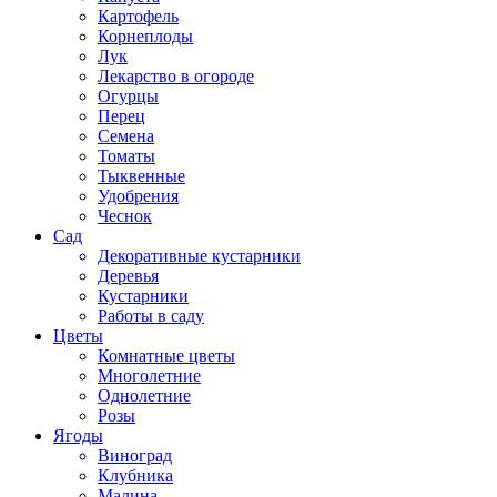
Картофель
Корнеплоды
Лук
Лекарство в огороде
Огурцы
Перец
Семена
Томаты
Тыквенные
Удобрения
Чеснок
Сад
Декоративные кустарники
Деревья
Кустарники
Работы в саду
Цветы
Комнатные цветы
Многолетние
Однолетние
Розы
Ягоды
Виноград
Клубника
Малина