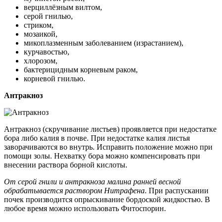
верциллёзным вилтом,
серой гнилью,
стриком,
мозаикой,
микоплазменным заболеванием (израстанием),
курчавостью,
хлорозом,
бактерицидным корневым раком,
корневой гнилью.
Антракноз
Антракноз (скручивание листьев) проявляется при недостатке
бора либо калия в почве. При недостатке калия листья
заворачиваются во внутрь. Исправить положение можно при
помощи золы. Нехватку бора можно компенсировать при
внесении раствора борной кислоты.
От серой гнили и антракноза малина ранней весной
обрабатывается раствором Нитрафена
. При распускании
почек производится опрыскивание бордоской жидкостью. В
любое время можно использовать Фитоспорин.