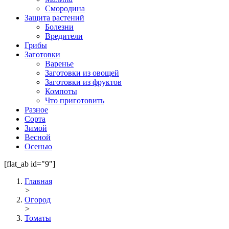
Смородина
Защита растений
Болезни
Вредители
Грибы
Заготовки
Варенье
Заготовки из овощей
Заготовки из фруктов
Компоты
Что приготовить
Разное
Сорта
Зимой
Весной
Осенью
[flat_ab id="9"]
Главная
>
Огород
>
Томаты