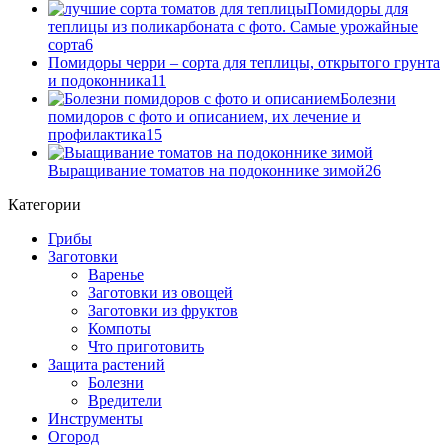
Помидоры для
теплицы из поликарбоната с фото. Самые урожайные
сорта
6
Помидоры черри – сорта для теплицы, открытого грунта
и подоконника
11
Болезни
помидоров с фото и описанием, их лечение и
профилактика
15
Выращивание томатов на подоконнике зимой
26
Категории
Грибы
Заготовки
Варенье
Заготовки из овощей
Заготовки из фруктов
Компоты
Что приготовить
Защита растений
Болезни
Вредители
Инструменты
Огород