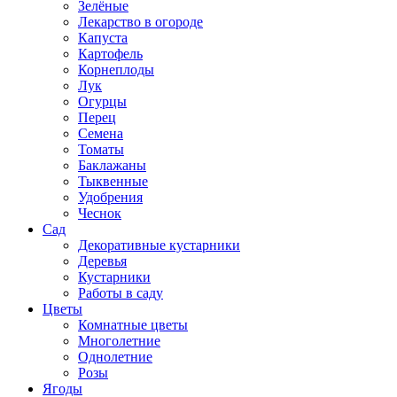
Зелёные
Лекарство в огороде
Капуста
Картофель
Корнеплоды
Лук
Огурцы
Перец
Семена
Томаты
Баклажаны
Тыквенные
Удобрения
Чеснок
Сад
Декоративные кустарники
Деревья
Кустарники
Работы в саду
Цветы
Комнатные цветы
Многолетние
Однолетние
Розы
Ягоды