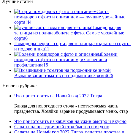
Лучшие статьи
Сорта
помидоров с фото и описанием — лучшие урожайные
сорта!
44
Помидоры для
теплицы из поликарбоната с фото. Самые урожайные
сорта
6
Помидоры черри – сорта для теплицы, открытого грунта
и подоконника
11
Болезни
помидоров с фото и описанием, их лечение и
профилактика
15
Выращивание томатов на подоконнике зимой
26
Новое в рубрике
Что приготовить на Новый год 2022 Тигра
Блюда для новогоднего стола - неотъемлемая часть
празднества. Хозяйки заранее продумывают меню, стар
Что приготовить из кабачков на ужин быстро и вкусно
Салаты на праздничный стол быстро и вкусно
Салаты на Новый год 2022 Тигра, рецепты простые и