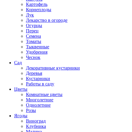
Картофель
Корнеплоды
Лук
Лекарство в огороде
Огурцы
Перец
Семена
Томаты
Тыквенные
Удобрения
Чеснок
Сад
Декоративные кустарники
Деревья
Кустарники
Работы в саду
Цветы
Комнатные цветы
Многолетние
Однолетние
Розы
Ягоды
Виноград
Клубника
Малина