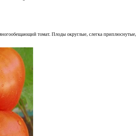
ногообещающий томат. Плоды округлые, слегка приплюснутые, в