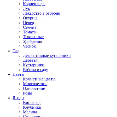
Корнеплоды
Лук
Лекарство в огороде
Огурцы
Перец
Семена
Томаты
Тыквенные
Удобрения
Чеснок
Сад
Декоративные кустарники
Деревья
Кустарники
Работы в саду
Цветы
Комнатные цветы
Многолетние
Однолетние
Розы
Ягоды
Виноград
Клубника
Малина
Смородина