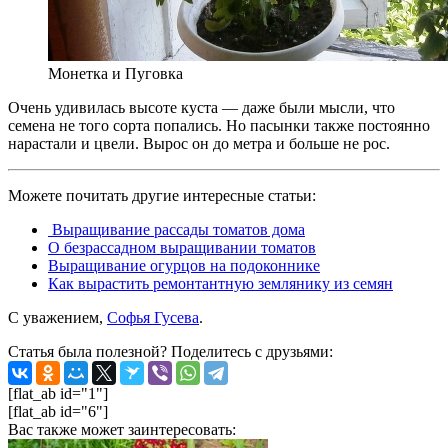
Монетка и Пуговка
Очень удивилась высоте куста — даже были мысли, что
семена не того сорта попались. Но пасынки также постоянно
нарастали и цвели. Вырос он до метра и больше не рос.
Можете почитать другие интересные статьи:
Выращивание рассады томатов дома
О безрассадном выращивании томатов
Выращивание огурцов на подоконнике
Как вырастить ремонтантную землянику из семян
С уважением,
Софья Гусева
.
Статья была полезной? Поделитесь с друзьями:
[flat_ab id="1"]
[flat_ab id="6"]
Вас также может заинтересовать: