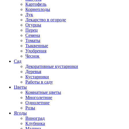
Картофель
Корнеплоды
Лук
Лекарство в огороде
Огурцы
Перец
Семена
Томаты
Тыквенные
Удобрения
Чеснок
Сад
Декоративные кустарники
Деревья
Кустарники
Работы в саду
Цветы
Комнатные цветы
Многолетние
Однолетние
Розы
Ягоды
Виноград
Клубника
Малина