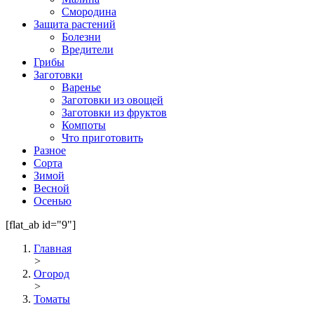
Смородина
Защита растений
Болезни
Вредители
Грибы
Заготовки
Варенье
Заготовки из овощей
Заготовки из фруктов
Компоты
Что приготовить
Разное
Сорта
Зимой
Весной
Осенью
[flat_ab id="9"]
Главная
>
Огород
>
Томаты