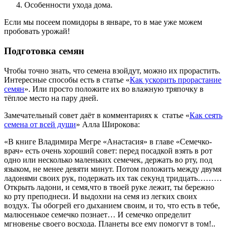
Особенности ухода дома.
Если мы посеем помидоры в январе, то в мае уже можем
пробовать урожай!
Подготовка семян
Чтобы точно знать, что семена взойдут, можно их прорастить.
Интересные способы есть в статье «
Как ускорить прорастание
семян
». Или просто положите их во влажную тряпочку в
тёплое место на пару дней.
Замечательный совет даёт в комментариях к статье «
Как сеять
семена от всей души
» Алла Широкова:
«В книге Владимира Мeгрe «Анастасия» в главе «Семечко-
врач» есть очень хороший совет: перед посадкой взять в рот
одно или несколько маленьких семечек, держать во рту, под
языком, не менее девяти минут. Потом положить между двумя
ладонями своих рук, подержать их так секунд тридцать………
Открыть ладони, и семя,что в твоей руке лежит, ты бережно
ко рту преподнеси. И выдохни на семя из легких своих
воздух. Ты обогрей его дыханием своим, и то, что есть в тебе,
малюсенькое семечко познает… И семечко определит
мгновенье своего восхода. Планеты все ему помогут в том!..