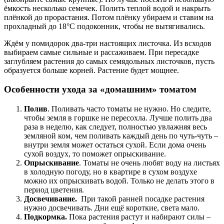
ёмкость несколько семечек. Полить теплой водой и накрыть
плёнкой до прорастания. Потом плёнку убираем и ставим на
прохладный до 18°С подоконник, чтобы не вытягивались.
Ждём у помидорок два-три настоящих листочка. Из всходов
выбираем самые сильные и рассаживаем. При пересадке
заглубляем растения до самых семядольных листочков, пусть
образуется больше корней. Растение будет мощнее.
Особенности ухода за «домашним» томатом
Полив
. Поливать часто томаты не нужно. Но следите,
чтобы земля в горшке не пересохла. Лучше полить два
раза в неделю, как следует, полностью увлажняя весь
земляной ком, чем поливать каждый день по чуть-чуть –
внутри земля может остаться сухой. Если дома очень
сухой воздух, то поможет опрыскивание.
Опрыскивание
. Томаты не очень любят воду на листьях
в холодную погоду, но в квартире в сухом воздухе
можно их опрыскивать водой. Только не делать этого в
период цветения.
Досвечивание.
При такой ранней посадке растения
нужно досвечивать. Дни ещё короткие, света мало.
Подкормка.
Пока растения растут и набирают силы –