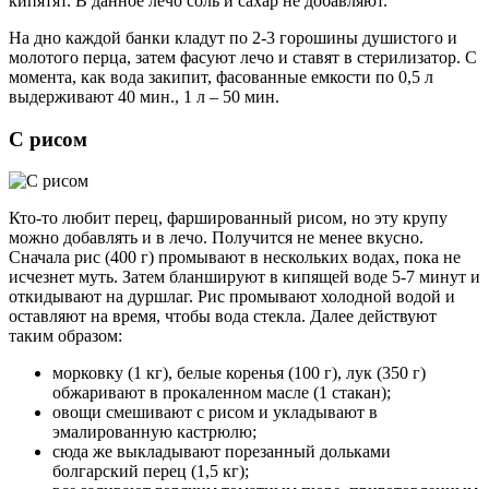
кипятят. В данное лечо соль и сахар не добавляют.
На дно каждой банки кладут по 2-3 горошины душистого и
молотого перца, затем фасуют лечо и ставят в стерилизатор. С
момента, как вода закипит, фасованные емкости по 0,5 л
выдерживают 40 мин., 1 л – 50 мин.
С рисом
Кто-то любит перец, фаршированный рисом, но эту крупу
можно добавлять и в лечо. Получится не менее вкусно.
Сначала рис (400 г) промывают в нескольких водах, пока не
исчезнет муть. Затем бланшируют в кипящей воде 5-7 минут и
откидывают на дуршлаг. Рис промывают холодной водой и
оставляют на время, чтобы вода стекла. Далее действуют
таким образом:
морковку (1 кг), белые коренья (100 г), лук (350 г)
обжаривают в прокаленном масле (1 стакан);
овощи смешивают с рисом и укладывают в
эмалированную кастрюлю;
сюда же выкладывают порезанный дольками
болгарский перец (1,5 кг);