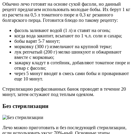
Обычно лечо готовят на основе сухой фасоли, но данный
рецепт предлагаем использовать молодые бобы. Их берут 1 кг
из расчета на 0,5 л томатного пюре и 0,3 кг резанного
болгарского перца. Готовится блюдо по такому рецепту:
фасоль заливают водой (1 л) и ставят на огонь;
когда вода закипит, всыпают по 1 ч.л. соли и сахара;
бобы варят 5-7 минут;
морковку (300 г) измельчают на крупной терке;
лук репчатый (200 г) мелко шинкуют и обжаривают
вместе с морковью;
зажарку кладут в сотейник, добавляют томатное пюре и
отвар с фасоли;
через 5 минут вводят в смесь сами бобы и проваривают
еще 10 минут.
Стерилизацию расфасованных банок проводят в течение 20
минут, затем остужают под теплым одеялом.
Без стерилизации
Лечо можно приготовить и без последующей стерилизации,
если использовать уксус 70%-ный. Основные этапы