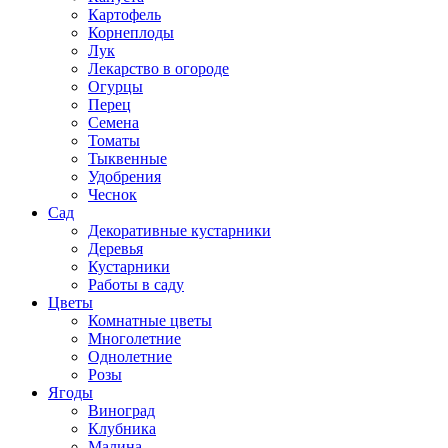
Картофель
Корнеплоды
Лук
Лекарство в огороде
Огурцы
Перец
Семена
Томаты
Тыквенные
Удобрения
Чеснок
Сад
Декоративные кустарники
Деревья
Кустарники
Работы в саду
Цветы
Комнатные цветы
Многолетние
Однолетние
Розы
Ягоды
Виноград
Клубника
Малина