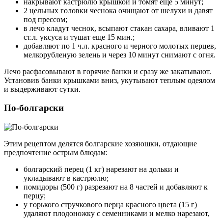
накрывают кастрюлю крышкой и томят еще 5 минут;
2 цельных головки чеснока очищают от шелухи и давят
под прессом;
в лечо кладут чеснок, всыпают стакан сахара, вливают 1
ст.л. уксуса и тушат еще 15 мин.;
добавляют по 1 ч.л. красного и черного молотых перцев,
мелкорубленую зелень и через 10 минут снимают с огня.
Лечо расфасовывают в горячие банки и сразу же закатывают.
Установив банки крышками вниз, укутывают теплым одеялом
и выдерживают сутки.
По-болгарски
Этим рецептом делятся болгарские хозяюшки, отдающие
предпочтение острым блюдам:
болгарский перец (1 кг) нарезают на дольки и
укладывают в кастрюлю;
помидоры (500 г) разрезают на 8 частей и добавляют к
перцу;
у горького стручкового перца красного цвета (15 г)
удаляют плодоножку с семенниками и мелко нарезают,