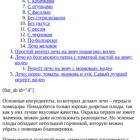
С кабачками
С огурцами
С фасолью
Без стерилизации
Без уксуса
С рисом
С чесноком
По-болгарски
Лечо медовое
Простой рецепт лечо на зиму пошагово: видео
Лечо из болгарского перца с томатной пастой на зиму:
видео
Рецепт лечо на зиму с морковью: видео
Лечо: перец, томаты, морковь и лук. Самый лучший
рецепт: видео
[flat_ab id="4"]
Основные ингредиенты, из которых делают лечо – перцы и
помидоры. Понадобятся только хорошо дозрелые плоды, так
как у них лучше вкусовые качества. Окраска перцев не имеет
значения, можно даже использовать разноцветье. Но зеленые
плоды обладают небольшой горчинкой, которую можно
убрать с помощью бланшировки.
Перец моют в холодной воде, затем удаляют плодоножку с