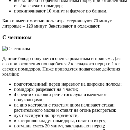
все заливают горячим томатным пюре, приготовленным
из 2 кг свежих помидор;
прокипячивают 10 минут и фасуют по банкам.
Банки вместимостью пол-литра стерилизуют 70 минут,
литровые – 120 минут. Закатывают и охлаждают.
С чесноком
Данное блюдо получается очень ароматным и пряным. Для
его приготовления понадобится 2 кг сладкого перца и 1 кг
свежих помидоров. Ниже приводятся пошаговые действия
хозяйки:
подготовленный перец нарезают на широкие полосы;
помидоры разрезают на 4 части;
4 средних головки репчатого лука измельчают
полукольцами;
на дно кастрюли с толстым дном наливают стакан
растительного масла и ставят на огонь разогреться;
лук пассируют до прозрачности;
в кастрюлю кладут помидоры, солят по вкусу;
потушив смесь 20 минут, закладывают перец;