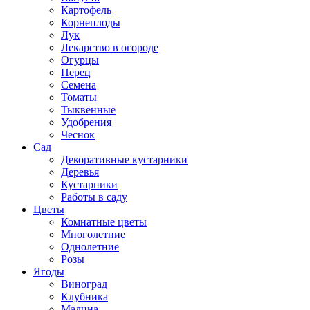
Картофель
Корнеплоды
Лук
Лекарство в огороде
Огурцы
Перец
Семена
Томаты
Тыквенные
Удобрения
Чеснок
Сад
Декоративные кустарники
Деревья
Кустарники
Работы в саду
Цветы
Комнатные цветы
Многолетние
Однолетние
Розы
Ягоды
Виноград
Клубника
Малина