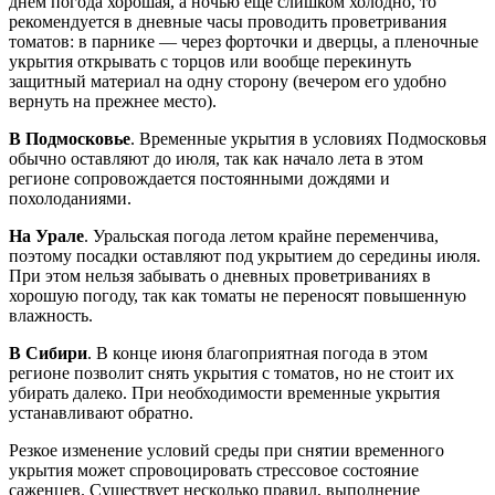
днем погода хорошая, а ночью еще слишком холодно, то
рекомендуется в дневные часы проводить проветривания
томатов: в парнике — через форточки и дверцы, а пленочные
укрытия открывать с торцов или вообще перекинуть
защитный материал на одну сторону (вечером его удобно
вернуть на прежнее место).
В Подмосковье
. Временные укрытия в условиях Подмосковья
обычно оставляют до июля, так как начало лета в этом
регионе сопровождается постоянными дождями и
похолоданиями.
На Урале
. Уральская погода летом крайне переменчива,
поэтому посадки оставляют под укрытием до середины июля.
При этом нельзя забывать о дневных проветриваниях в
хорошую погоду, так как томаты не переносят повышенную
влажность.
В Сибири
. В конце июня благоприятная погода в этом
регионе позволит снять укрытия с томатов, но не стоит их
убирать далеко. При необходимости временные укрытия
устанавливают обратно.
Резкое изменение условий среды при снятии временного
укрытия может спровоцировать стрессовое состояние
саженцев.
Существует несколько правил, выполнение