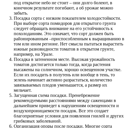
под открытое небо не стоит – они долго болеют, в
конечном результате погибают, а об урожае можно
забыть.
Посадка сорта с низким показателем холодостойкости.
При выборе сорта помидоров для открытого грунта
следует обращать внимание на его устойчивость к
похолоданиям. Это означает, что сорт должен быть
районированным –приспособленным к выращиванию в
том или ином регионе. Нет смысла пытаться вырастить
южные разновидности томатов в открытом грунте,
например, на Урале.
Посадка в затененном месте.
Высокая урожайность
томатов достигается только тогда, когда растения
высажены на солнечном, хорошо освещенном участке.
Если их посадить в полутень или вообще в тень, то
зелень начинает активно разрастаться, количество
завязываемых плодов уменьшается, а размер их
мельчает.
Загущенная схема посадки.
Пренебрежение
рекомендуемыми расстояниями между саженцами в
дальнейшем приведет к нарушениям освещенности и
воздухопроницаемости посадок. Все это создает
благоприятные условия для появления гнилей и других
грибковых заболеваний.
Организация опоры после посадки.
Многие сорта