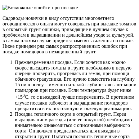
Садоводы-новички в виду отсутствия многолетнего
огороднического опыта могут совершать при высадке томатов
в открытый грунт ошибки, приводящие в лучшем случае к
проблемам в выращивании и дальнейшем уходе за культурой,
в самом плохом случае придется заменять саженцы на новые.
Ниже приведен ряд самых распространенных ошибок при
посадке помидоров в незащищенный грунт.
Преждевременная посадка.
Если хочется как можно
скорее высадить томаты в грунт, необходимо в первую
очередь проверить, прогрелась ли земля, при помощи
обычного градусника. Его нужно поместить на глубину
15 см в почву – именно на такой глубине залегают корни
помидоров при посадке. Если температура будет ниже
0
+15
С, то с высадкой лучше повременить. В противном
случае посадки заболеют и выращивание помидоров
превратится в их постоянную и тяжелую реанимацию.
Посадка тепличного сорта в открытый грунт
. Перед
выращиванием рассады (или ее покупкой) необходимо
внимательно ознакомиться с описаниями выбранного
сорта. Он должен предназначаться для высадки в
открытый грунт. Пытаться посадить тепличные сорта