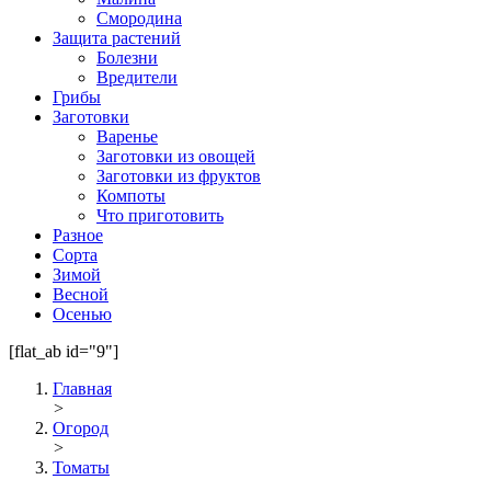
Смородина
Защита растений
Болезни
Вредители
Грибы
Заготовки
Варенье
Заготовки из овощей
Заготовки из фруктов
Компоты
Что приготовить
Разное
Сорта
Зимой
Весной
Осенью
[flat_ab id="9"]
Главная
>
Огород
>
Томаты