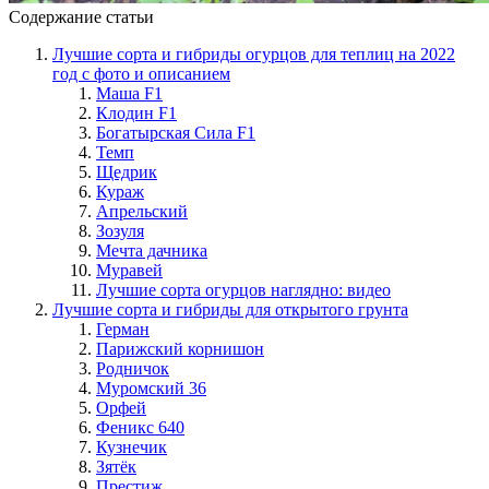
Содержание статьи
Лучшие сорта и гибриды огурцов для теплиц на 2022
год с фото и описанием
Маша F1
Клодин F1
Богатырская Сила F1
Темп
Щедрик
Кураж
Апрельский
Зозуля
Мечта дачника
Муравей
Лучшие сорта огурцов наглядно: видео
Лучшие сорта и гибриды для открытого грунта
Герман
Парижский корнишон
Родничок
Муромский 36
Орфей
Феникс 640
Кузнечик
Зятёк
Престиж