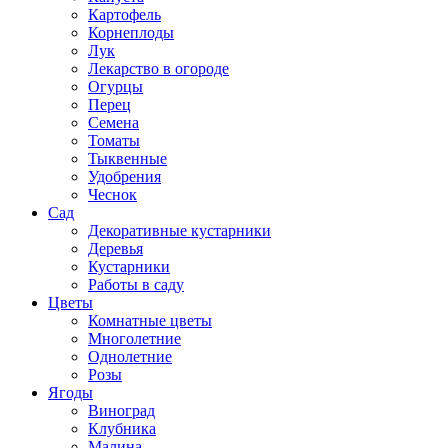
Картофель
Корнеплоды
Лук
Лекарство в огороде
Огурцы
Перец
Семена
Томаты
Тыквенные
Удобрения
Чеснок
Сад
Декоративные кустарники
Деревья
Кустарники
Работы в саду
Цветы
Комнатные цветы
Многолетние
Однолетние
Розы
Ягоды
Виноград
Клубника
Малина