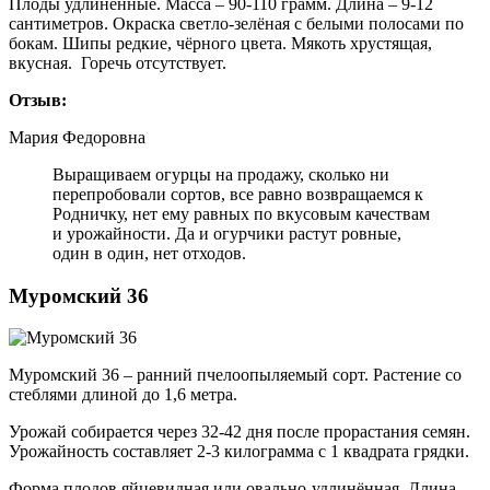
Плоды удлинённые. Масса – 90-110 грамм. Длина – 9-12
сантиметров. Окраска светло-зелёная с белыми полосами по
бокам. Шипы редкие, чёрного цвета. Мякоть хрустящая,
вкусная. Горечь отсутствует.
Отзыв:
Мария Федоровна
Выращиваем огурцы на продажу, сколько ни
перепробовали сортов, все равно возвращаемся к
Родничку, нет ему равных по вкусовым качествам
и урожайности. Да и огурчики растут ровные,
один в один, нет отходов.
Муромский 36
Муромский 36 – ранний пчелоопыляемый сорт. Растение со
стеблями длиной до 1,6 метра.
Урожай собирается через 32-42 дня после прорастания семян.
Урожайность составляет 2-3 килограмма с 1 квадрата грядки.
Форма плодов яйцевидная или овально-удлинённая. Длина –