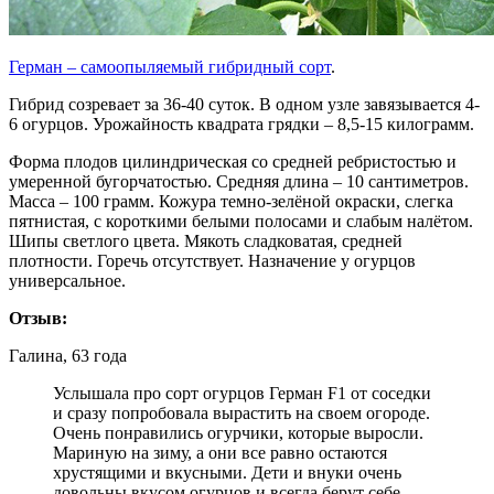
Герман – самоопыляемый гибридный сорт
.
Гибрид созревает за 36-40 суток. В одном узле завязывается 4-
6 огурцов. Урожайность квадрата грядки – 8,5-15 килограмм.
Форма плодов цилиндрическая со средней ребристостью и
умеренной бугорчатостью. Средняя длина – 10 сантиметров.
Масса – 100 грамм. Кожура темно-зелёной окраски, слегка
пятнистая, с короткими белыми полосами и слабым налётом.
Шипы светлого цвета. Мякоть сладковатая, средней
плотности. Горечь отсутствует. Назначение у огурцов
универсальное.
Отзыв:
Галина, 63 года
Услышала про сорт огурцов Герман F1 от соседки
и сразу попробовала вырастить на своем огороде.
Очень понравились огурчики, которые выросли.
Мариную на зиму, а они все равно остаются
хрустящими и вкусными. Дети и внуки очень
довольны вкусом огурцов и всегда берут себе