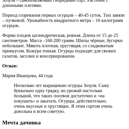
Зозуля – самоопыляемый гибридный сорт. Растение с
длинными плетями.
Период созревания первых огурцов – 40-45 суток. Тип завязи
– пучковой. Урожайность квадратного метра – 16 килограмм
огурцов.
Форма плодов цилиндрическая, ровная. Длина от 15 до 25
сантиметров. Масса –160-200 грамм. Шипы чёрные, бугорки
небольшие. Мякоть плотная, хрустящая, со сладковатым
привкусом. Кожура тонкая. Огурцы подходят для свежих
салатов, засолки и консервирования.
Отзыв:
Мария Иванцова, 44 года
Несколько лет выращиваю огурцы Зозуля. Сажу
буквально одну грядку, но урожай настолько
большой, что таких посевов достаточно и «на
покушать» и закатать. Огурцы, действительно,
очень вкусные и хрустящие. Я этим сортом очень
довольна и всем советую.
Мечта дачника