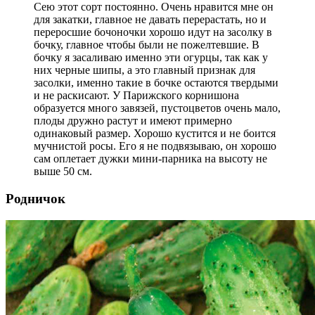
Сею этот сорт постоянно. Очень нравится мне он
для закатки, главное не давать перерастать, но и
переросшие бочоночки хорошо идут на засолку в
бочку, главное чтобы были не пожелтевшие. В
бочку я засаливаю именно эти огурцы, так как у
них черные шипы, а это главный признак для
засолки, именно такие в бочке остаются твердыми
и не раскисают. У Парижского корнишона
образуется много завязей, пустоцветов очень мало,
плоды дружно растут и имеют примерно
одинаковый размер. Хорошо кустится и не боится
мучнистой росы. Его я не подвязываю, он хорошо
сам оплетает дужки мини-парника на высоту не
выше 50 см.
Родничок