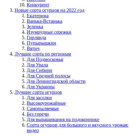
Конкурент
Новые сорта огурцов на 2022 год
Екатерина
Ванька-Встанька
Зеленка
Изумрудные сережки
Гирлянда
Пупырышкин
Вятич
Лучшие сорта по регионам
Для Подмосковья
Для Урала
Для Сибири
Для Средней полосы
Для Ленинградской области
Для Украины
Лучшие сорта огурцов
Для засолки
Высокоурожайные
Самопыляемые
Без горечи
Для выращивания на подоконнике
Сорта огурцов для большого и вкусного урожая:
видео