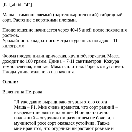
[flat_ab id="4"]
Маша – самоопыляемый (партенокарпический) гибридный
сорт. Растение с короткими плетями.
Плодоношение начинается через 40-45 дней после появления
ростков.
Урожайность квадратного метра огуречных посадок – 11
килограмм.
Форма плодов цилиндрическая, крупнобугорчатая. Масса
доходит до 100 грамм. Длина – 7-11 сантиметров. Кожура
тёмно-зелёная, толстая. Мякоть плотная. Горечь отсутствует.
Плоды универсального назначения.
Отзыв:
Валентина Петрова
“Я уже давно выращиваю огурцы этого сорта
Маша – F1. Мне очень нравится, что сорт ранний –
вызревает первый в парнике. И он достаточно
надежный – огурчики ни разу ничем не болели, к
мучнистой росе сорт оказался устойчив. Также
мне нравится, что огурчики вырастают ровные и