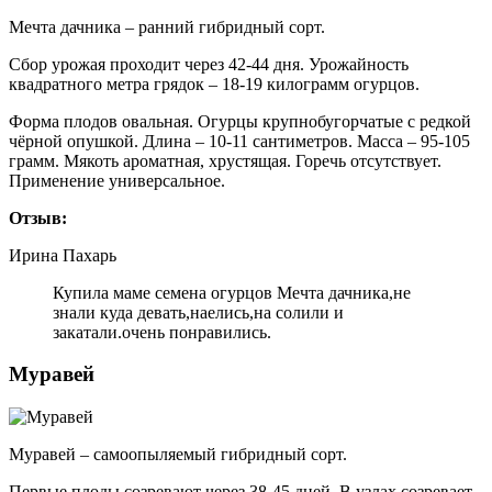
Мечта дачника – ранний гибридный сорт.
Сбор урожая проходит через 42-44 дня. Урожайность
квадратного метра грядок – 18-19 килограмм огурцов.
Форма плодов овальная. Огурцы крупнобугорчатые с редкой
чёрной опушкой. Длина – 10-11 сантиметров. Масса – 95-105
грамм. Мякоть ароматная, хрустящая. Горечь отсутствует.
Применение универсальное.
Отзыв:
Ирина Пахарь
Купила маме семена огурцов Мечта дачника,не
знали куда девать,наелись,на солили и
закатали.очень понравились.
Муравей
Муравей – самоопыляемый гибридный сорт.
Первые плоды созревают через 38-45 дней. В узлах созревает