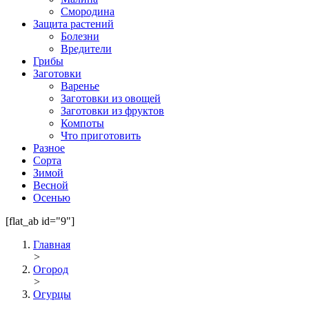
Смородина
Защита растений
Болезни
Вредители
Грибы
Заготовки
Варенье
Заготовки из овощей
Заготовки из фруктов
Компоты
Что приготовить
Разное
Сорта
Зимой
Весной
Осенью
[flat_ab id="9"]
Главная
>
Огород
>
Огурцы