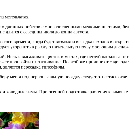
а метельчатая.
ком длинных побегов с многочисленными мелкими цветками, бело
е длится с середины июля до конца августа.
о того времени, когда будет возможна высадка всходов в открыты
ледует укоренить в рыхлую питательную почву с хорошим дренаж
й. Нельзя высаживать цветок в местах, где неглубоко залегают
ожет произойти их загнивание. По этой же причине от садовода 
, является пересадка гипсофилы.
бору места под первоначальную посадку следует отнестись отве
и холодные зимы. При осенней подготовке растения к зимовке ег