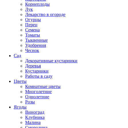
Корнеплоды
Лук
Лекарство в огороде
Огурцы
Перец
Семена
Томаты
Тыквенные
Удобрения
Чеснок
Сад
Декоративные кустарники
Деревья
Кустарники
Работы в саду
Цветы
Комнатные цветы
Многолетние
Однолетние
Розы
Ягоды
Виноград
Клубника
Малина
Смородина