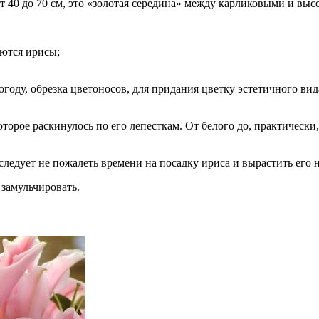
т 40 до 70 см, это «золотая середина» между карликовыми и вы
аются ирисы;
огоду, обрезка цветоносов, для придания цветку эстетичного вид
орое раскинулось по его лепесткам. От белого до, практически,
 следует не пожалеть времени на посадку ириса и вырастить его 
 замульчировать.