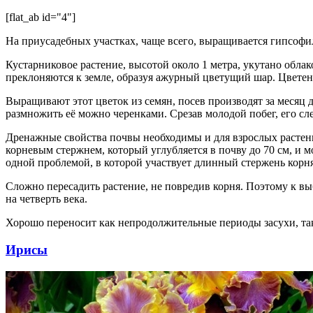
[flat_ab id="4"]
На приусадебных участках, чаще всего, выращивается гипсофил
Кустарниковое растение, высотой около 1 метра, укутано обла
преклоняются к земле, образуя ажурный цветущий шар. Цветени
Выращивают этот цветок из семян, посев производят за месяц д
размножить её можно черенками. Срезав молодой побег, его с
Дренажные свойства почвы необходимы и для взрослых растени
корневым стержнем, который углубляется в почву до 70 см, и м
одной проблемой, в которой участвует длинный стержень корня
Сложно пересадить растение, не повредив корня. Поэтому к вы
на четверть века.
Хорошо переносит как непродолжительные периоды засухи, так 
Ирисы