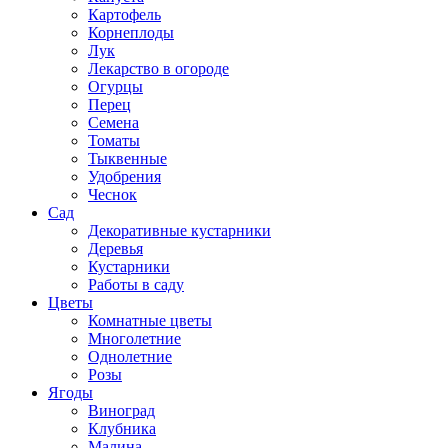
Картофель
Корнеплоды
Лук
Лекарство в огороде
Огурцы
Перец
Семена
Томаты
Тыквенные
Удобрения
Чеснок
Сад
Декоративные кустарники
Деревья
Кустарники
Работы в саду
Цветы
Комнатные цветы
Многолетние
Однолетние
Розы
Ягоды
Виноград
Клубника
Малина