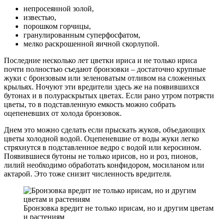
непросеянной золой,
известью,
порошком горчицы,
гранулированным суперфосфатом,
мелко раскрошенной яичной скорлупой.
Последние несколько лет цветки ириса и не только ириса
почти полностью съедают бронзовки – достаточно крупные
жуки с бронзовым или зеленоватым отливом на сложенных
крыльях. Ночуют эти вредители здесь же на появившихся
бутонах и в полураскрытых цветах. Если рано утром потрясти
цветы, то в подставленную емкость можно собрать
оцепеневших от холода бронзовок.
Днем это можно сделать если прыскать жуков, объедающих
цветы холодной водой. Оцепеневшие от воды жуки легко
стряхнутся в подставленное ведро с водой или керосином.
Появившиеся бутоны не только ирисов, но и роз, пионов,
лилий необходимо обработать конфидором, мосиланом или
актарой. Это тоже снизит численность вредителя.
Бронзовка вредит не только ирисам, но и другим цветам
и растениям