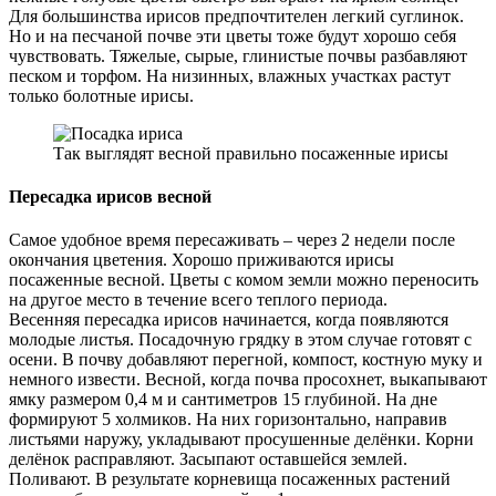
Для большинства ирисов предпочтителен легкий суглинок.
Но и на песчаной почве эти цветы тоже будут хорошо себя
чувствовать. Тяжелые, сырые, глинистые почвы разбавляют
песком и торфом. На низинных, влажных участках растут
только болотные ирисы.
Так выглядят весной правильно посаженные ирисы
Пересадка ирисов весной
Самое удобное время пересаживать – через 2 недели после
окончания цветения. Хорошо приживаются ирисы
посаженные весной. Цветы с комом земли можно переносить
на другое место в течение всего теплого периода.
Весенняя пересадка ирисов начинается, когда появляются
молодые листья. Посадочную грядку в этом случае готовят с
осени. В почву добавляют перегной, компост, костную муку и
немного извести. Весной, когда почва просохнет, выкапывают
ямку размером 0,4 м и сантиметров 15 глубиной. На дне
формируют 5 холмиков. На них горизонтально, направив
листьями наружу, укладывают просушенные делёнки. Корни
делёнок расправляют. Засыпают оставшейся землей.
Поливают. В результате корневища посаженных растений