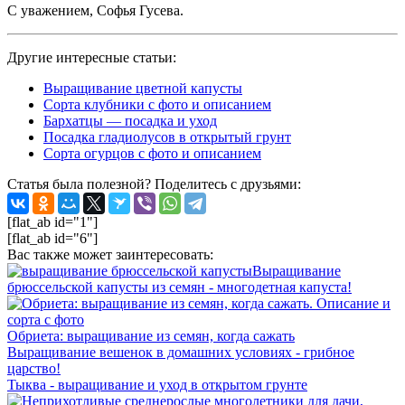
С уважением, Софья Гусева.
Другие интересные статьи:
Выращивание цветной капусты
Сорта клубники с фото и описанием
Бархатцы — посадка и уход
Посадка гладиолусов в открытый грунт
Сорта огурцов с фото и описанием
Статья была полезной? Поделитесь с друзьями:
[flat_ab id="1"]
[flat_ab id="6"]
Вас также может заинтересовать:
Выращивание
брюссельской капусты из семян - многодетная капуста!
Обриета: выращивание из семян, когда сажать
Выращивание вешенок в домашних условиях - грибное
царство!
Тыква - выращивание и уход в открытом грунте