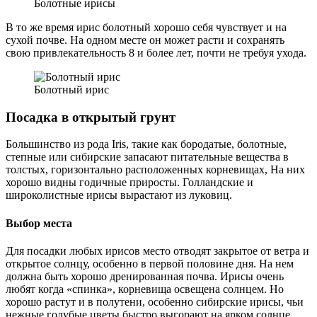
Болотные ирисы
В то же время ирис болотный хорошо себя чувствует и на
сухой почве. На одном месте он может расти и сохранять
свою привлекательность 8 и более лет, почти не требуя ухода.
Болотный ирис
Посадка в открытый грунт
Большинство из рода Iris, такие как бородатые, болотные,
степные или сибирские запасают питательные вещества в
толстых, горизонтально расположенных корневищах, На них
хорошо видны годичные приросты. Голландские и
широколистные ирисы вырастают из луковиц.
Выбор места
Для посадки любых ирисов место отводят закрытое от ветра и
открытое солнцу, особенно в первой половине дня. На нем
должна быть хорошо дренированная почва. Ирисы очень
любят когда «спинка», корневища освещена солнцем. Но
хорошо растут и в полутени, особенно сибирские ирисы, чьи
нежные голубые цветы быстро выгорают на ярком солнце.