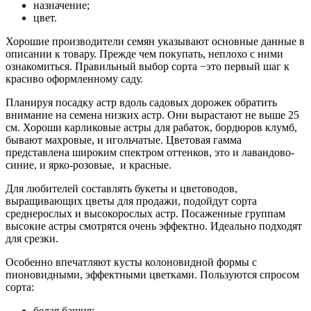
назначение;
цвет.
Хорошие производители семян указывают основные данные в
описании к товару. Прежде чем покупать, неплохо с ними
ознакомиться. Правильный выбор сорта −это первый шаг к
красиво оформленному саду.
Планируя посадку астр вдоль садовых дорожек обратить
внимание на семена низких астр. Они вырастают не выше 25
см. Хороши карликовые астры для рабаток, бордюров клумб,
бывают махровые, и игольчатые. Цветовая гамма
представлена широким спектром оттенков, это и лавандово-
синие, и ярко-розовые, и красные.
Для любителей составлять букеты и цветоводов,
выращивающих цветы для продажи, подойдут сорта
среднерослых и высокорослых астр. Посаженные группам
высокие астры смотрятся очень эффектно. Идеально подходят
для срезки.
Особенно впечатляют кусты колоновидной формы с
пионовидными, эффектными цветками. Пользуются спросом
сорта:
белая башня;