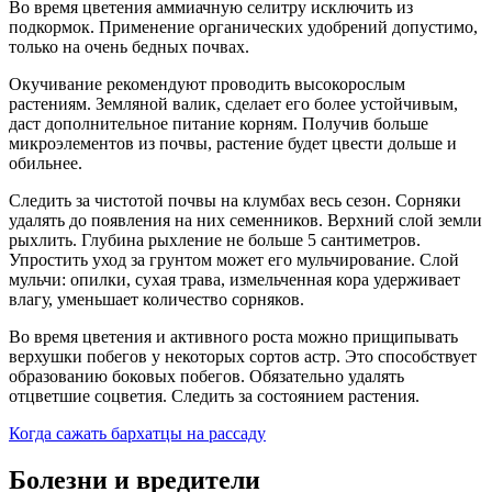
Во время цветения аммиачную селитру исключить из
подкормок. Применение органических удобрений допустимо,
только на очень бедных почвах.
Окучивание рекомендуют проводить высокорослым
растениям. Земляной валик, сделает его более устойчивым,
даст дополнительное питание корням. Получив больше
микроэлементов из почвы, растение будет цвести дольше и
обильнее.
Следить за чистотой почвы на клумбах весь сезон. Сорняки
удалять до появления на них семенников. Верхний слой земли
рыхлить. Глубина рыхление не больше 5 сантиметров.
Упростить уход за грунтом может его мульчирование. Слой
мульчи: опилки, сухая трава, измельченная кора удерживает
влагу, уменьшает количество сорняков.
Во время цветения и активного роста можно прищипывать
верхушки побегов у некоторых сортов астр. Это способствует
образованию боковых побегов. Обязательно удалять
отцветшие соцветия. Следить за состоянием растения.
Когда сажать бархатцы на рассаду
Болезни и вредители