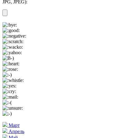
JPG, JPEG):
Март
Апрель
Май