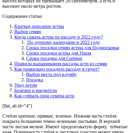
высота которых не превышает 20 сантиметров, а есть и
высокие около метра ростом.
Содержание статьи
Краткое описание астры
Выбор семян
Когда сажать астры на рассаду в 2022 году?
По лунному календарю в 2022 году
Сроки посадки семян астры для Подмосковья
Сроки посадки астры для Урала
Сроки посадки для Сибири
Правила выращивания рассады астр из семян
Как правильно посадить рассаду в грунт?
Выбор места под клумбу
Посадка
Уход летом
Болезни и вредители
Как собрать свои семена астр
[flat_ab id="4"]
Стебли крепкие, прямые, зеленые. Нижняя часть стебля
покрыта большими темно-зелеными листьями. В верхней
части листья мельче. Имеют продолговатую форму, зубчатые
края. Поверхность стебля и листовых пластин может иметь