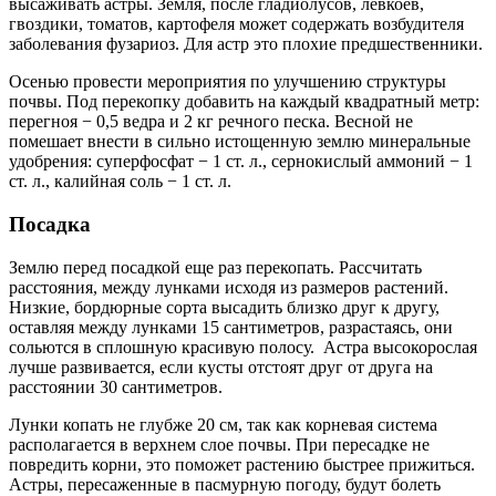
высаживать астры. Земля, после гладиолусов, левкоев,
гвоздики, томатов, картофеля может содержать возбудителя
заболевания фузариоз. Для астр это плохие предшественники.
Осенью провести мероприятия по улучшению структуры
почвы. Под перекопку добавить на каждый квадратный метр:
перегноя − 0,5 ведра и 2 кг речного песка. Весной не
помешает внести в сильно истощенную землю минеральные
удобрения: суперфосфат − 1 ст. л., сернокислый аммоний − 1
ст. л., калийная соль − 1 ст. л.
Посадка
Землю перед посадкой еще раз перекопать. Рассчитать
расстояния, между лунками исходя из размеров растений.
Низкие, бордюрные сорта высадить близко друг к другу,
оставляя между лунками 15 сантиметров, разрастаясь, они
сольются в сплошную красивую полосу. Астра высокорослая
лучше развивается, если кусты отстоят друг от друга на
расстоянии 30 сантиметров.
Лунки копать не глубже 20 см, так как корневая система
располагается в верхнем слое почвы. При пересадке не
повредить корни, это поможет растению быстрее прижиться.
Астры, пересаженные в пасмурную погоду, будут болеть