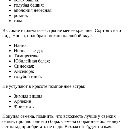
голубая башня;
аполония небесная;
розана;
гала.
Высокие игольчатые астры не менее красивы. Сортов этого
вида много, подобрать можно на любой вкус:
Наина;
Ночная звезда;
Тимирязевка;
Юбилейная белая;
Синеокая;
Айседора;
голубой иней.
Не уступают в красоте помпонные астры:
Зимняя вишня;
Арлекин;
Фойертот.
Покупая семена, помнить, что всхожесть лучше у свежих
семян, прошлогоднего сбора. Семена собранные более двух
лет назад приобретать не надо. Всхожесть будет низкая.