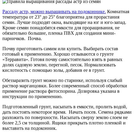
Рассаду астр, можно выращивать на подоконнике.
Комнатная
температура от 23° до 25° благоприятна для прорастания
семян. Лучше подходят окна, выходящие на юг и юго-запад.
Кроме семян понадобятся емкости для проращивания, не
обязательно большие, пленка ПВХ для создания мини-
парничков. Почва.
Почву приготовить самим или купить. Выбирать состав
готовый к применению. Хорошо отзываются о грунте
«Терравита». Готовя почву самостоятельно взять в равных
долях садовую землю, перегной, песок. Нормализовать
кислотность с помощью золы, добавив ее в грунт.
Обеззаразить грунт можно по старинке, используя слабый
раствор марганцовки. Более современный способ обработки
применение раствора фитоспорина. Дозировка указана в
инструкции по применению.
Подготовленный грунт, насыпать в емкости, пролить водой,
дать постоять некоторое время. Начать посев. Семена рядками
разложить по поверхности. Насыпать сверху землю слоем не
более 2,5 см толщиной. Ящики прикрыть плотно пленкой и
выставить на подоконник.