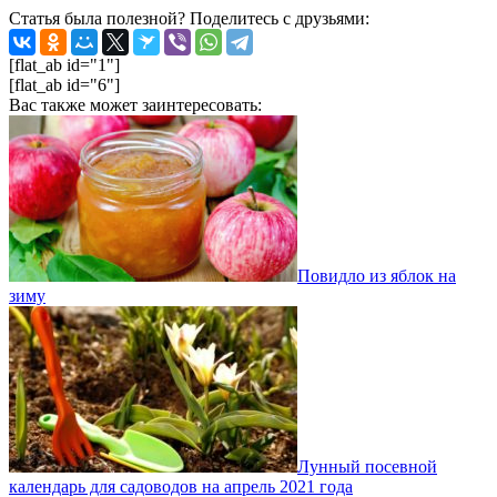
Статья была полезной? Поделитесь с друзьями:
[flat_ab id="1"]
[flat_ab id="6"]
Вас также может заинтересовать:
Повидло из яблок на
зиму
Лунный посевной
календарь для садоводов на апрель 2021 года