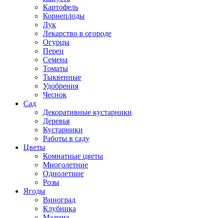
Картофель
Корнеплоды
Лук
Лекарство в огороде
Огурцы
Перец
Семена
Томаты
Тыквенные
Удобрения
Чеснок
Сад
Декоративные кустарники
Деревья
Кустарники
Работы в саду
Цветы
Комнатные цветы
Многолетние
Однолетние
Розы
Ягоды
Виноград
Клубника
Малина