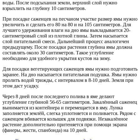
воды. После подсыхания земли, верхний слой нужно
взрыхлить на глубину 10 сантиметров.
При посадке саженцев на песчаном участке размер ямы нужно
увеличить и сделать его 80 на 80 и на 105 сантиметров. Для
лучшего удерживания влаги на дно ямы выкладывается 20-
сантиметровый слой из плотной глины. Затем насыпается
слой питательной смеси. Дальнейший процесс аналогичен
предыдущему. После посадки растения глубина ямы должна
составлять около 30 сантиметров. Такое углубление
необходимо для удобного укрытия кустов на зиму.
Для посадки вегетирующих саженцев ямы нужно подготовить
заранее. На дно насыпается питательная подушка. Ямы нужно
пролить водой трижды, с интервалом в 8-10 дней. Земля при
этом даст усадку.
Через 8 дней после последнего полива в яме делают
углубление глубиной 56-65 сантиметров. Закалённый саженец
вынимается из контейнера и перемещается в яму. Лунка
заполняется землёй, слегка уплотняется и поливается. Рядом с
саженцем вбивается колышек для подвязки. Незакалённое
растение дополнительно притеняется при помощи экрана
(фанеры, жести, спанбонда) на 10 дней.