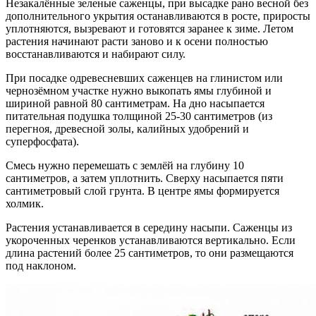
Незакалённые зеленые саженцы, при высадке рано весной без
дополнительного укрытия останавливаются в росте, приросты
уплотняются, вызревают и готовятся заранее к зиме. Летом
растения начинают расти заново и к осени полностью
восстанавливаются и набирают силу.
При посадке одревесневших саженцев на глинистом или
чернозёмном участке нужно выкопать ямы глубиной и
шириной равной 80 сантиметрам. На дно насыпается
питательная подушка толщиной 25-30 сантиметров (из
перегноя, древесной золы, калийных удобрений и
суперфосфата).
Смесь нужно перемешать с землёй на глубину 10
сантиметров, а затем уплотнить. Сверху насыпается пяти
сантиметровый слой грунта. В центре ямы формируется
холмик.
Растения устанавливается в середину насыпи. Саженцы из
укороченных черенков устанавливаются вертикально. Если
длина растений более 25 сантиметров, то они размещаются
под наклоном.