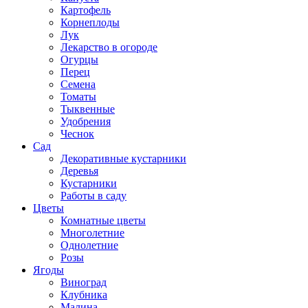
Картофель
Корнеплоды
Лук
Лекарство в огороде
Огурцы
Перец
Семена
Томаты
Тыквенные
Удобрения
Чеснок
Сад
Декоративные кустарники
Деревья
Кустарники
Работы в саду
Цветы
Комнатные цветы
Многолетние
Однолетние
Розы
Ягоды
Виноград
Клубника
Малина