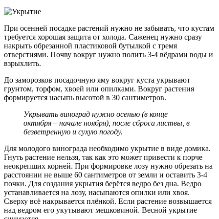
При осенней посадке растений нужно не забывать, что кустам
требуется хорошая защита от холода. Саженец нужно сразу
накрыть обрезанной пластиковой бутылкой с тремя
отверстиями. Почву вокруг нужно полить 3-4 вёдрами воды и
взрыхлить.
До заморозков посадочную яму вокруг куста укрывают
грунтом, торфом, хвоей или опилками. Вокруг растения
формируется насыпь высотой в 30 сантиметров.
Укрывать виноград нужно осенью (в конце
октября – начале ноября), после сброса листвы, в
безветренную и сухую погоду.
Для молодого винограда необходимо укрытие в виде домика.
Гнуть растение нельзя, так как это может привести к порче
неокрепших корней. При формировке лозу нужно обрезать на
расстоянии не выше 60 сантиметров от земли и оставить 3-4
почки. Для создания укрытия берётся ведро без дна. Ведро
устанавливается на лозу, насыпаются опилки или хвоя.
Сверху всё накрывается плёнкой. Если растение возвышается
над ведром его укутывают мешковиной. Весной укрытие
снимается.