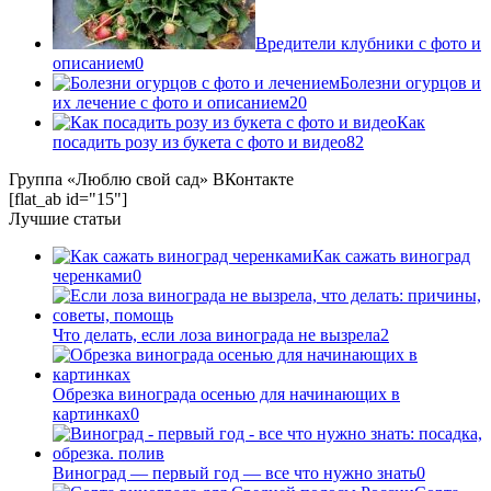
Вредители клубники с фото и
описанием
0
Болезни огурцов и
их лечение с фото и описанием
20
Как
посадить розу из букета с фото и видео
82
Группа «Люблю свой сад» ВКонтакте
[flat_ab id="15"]
Лучшие статьи
Как сажать виноград
черенками
0
Что делать, если лоза винограда не вызрела
2
Обрезка винограда осенью для начинающих в
картинках
0
Виноград — первый год — все что нужно знать
0