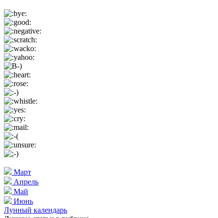
Март
Апрель
Май
Июнь
Лунный календарь