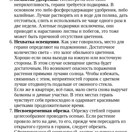
неприхотливость, герани требуется подкормка. В
основном это либо фосфорсодержащие удобрения, либо
калийные. Лучше растворять их в воде для полива, дать
отстояться, слить и использовать не чаще одного раза в
две недели. Азотные подкормки исключены, они
приводят к нарастанию листвы и побегов, это тоже
может быть причиной отсутствия цветения.
Нехватка освещения
. Как уже говорилось, место для
герани определяют на подоконнике. Достаточное
количество света – это залог обильного цветения.
Хорошо если окна выходя на южную или восточную
стороны. В этом случае освещение цветка будет
достаточным. Но возникнет опасность поражения
растения прямыми лучами солнца. Чтобы избежать,
связанных с этим, неприятностей горшок с цветком
лучше отодвинуть подальше от оконного стекла.
Если же в квартире, всё-таки, мало света снова выручат
балконы и дачные участки. В этих местах герань
чувствует себя превосходно и одаривает красивыми
цветками продолжительное время.
Несвоевременная обрезка
. Обрезку стеблей герани
целесообразнее проводить осенью. Если растение
провело лето на даче, то его, прежде чем пересадить из
открытого грунта в горшок, следует обрезать.
Сформированный компактный, кустик за период покоя,