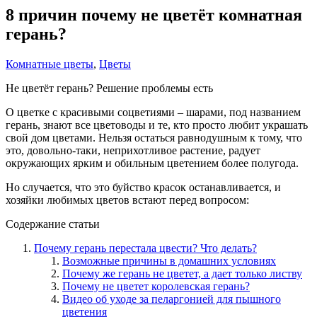
8 причин почему не цветёт комнатная
герань?
Комнатные цветы
,
Цветы
Не цветёт герань? Решение проблемы есть
О цветке с красивыми соцветиями – шарами, под названием
герань, знают все цветоводы и те, кто просто любит украшать
свой дом цветами. Нельзя остаться равнодушным к тому, что
это, довольно-таки, неприхотливое растение, радует
окружающих ярким и обильным цветением более полугода.
Но случается, что это буйство красок останавливается, и
хозяйки любимых цветов встают перед вопросом:
Содержание статьи
Почему герань перестала цвести? Что делать?
Возможные причины в домашних условиях
Почему же герань не цветет, а дает только листву
Почему не цветет королевская герань?
Видео об уходе за пеларгонией для пышного
цветения