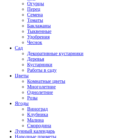
Огурцы
Перец
Семена
Томаты
Баклажаны
Тыквенные
Удобрения
Чеснок
Сад
Декоративные кустарники
Деревья
Кустарники
Работы в саду
Цветы
Комнатные цветы
Многолетние
Однолетние
Розы
Ягоды
Виноград
Клубника
Малина
Смородина
Лунный календарь
Народные приметы