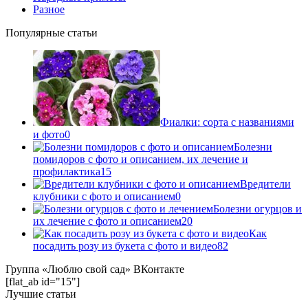
Разное
Популярные статьи
Фиалки: сорта с названиями
и фото
0
Болезни
помидоров с фото и описанием, их лечение и
профилактика
15
Вредители
клубники с фото и описанием
0
Болезни огурцов и
их лечение с фото и описанием
20
Как
посадить розу из букета с фото и видео
82
Группа «Люблю свой сад» ВКонтакте
[flat_ab id="15"]
Лучшие статьи