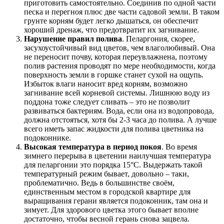
приготовить самостоятельно. Соединив по одной части
песка и перегноя плюс две части садовой земли. В таком
грунте корням будет легко дышаться, он обеспечит
хороший дренаж, что предотвратит их загнивание.
Нарушение правил полива
. Пеларгония, скорее,
засухоустойчивый вид цветов, чем влаголюбивый. Она
не переносит почву, которая переувлажнена, поэтому
полив растения проводят по мере необходимости, когда
поверхность земли в горшке станет сухой на ощупь.
Избыток влаги наносит вред корням, возможно
загнивание всей корневой системы. Лишнюю воду из
поддона тоже следует сливать – это не позволит
развиваться бактериям. Вода, если она из водопровода,
должна отстояться, хотя бы 2-3 часа до полива. А лучше
всего иметь запас жидкости для полива цветника на
подоконнике.
Высокая температура в период покоя
. Во время
зимнего перерыва в цветении наилучшая температура
для пеларгонии это порядка 15°С. Выдержать такой
температурный режим бывает, довольно – таки,
проблематично. Ведь в большинстве своём,
единственным местом в городской квартире для
выращивания герани является подоконник, там она и
зимует. Для здорового цветка этого бывает вполне
достаточно, чтобы весной герань снова зацвела.