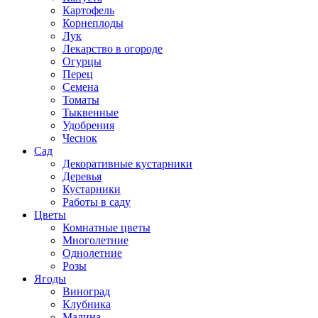
Картофель
Корнеплоды
Лук
Лекарство в огороде
Огурцы
Перец
Семена
Томаты
Тыквенные
Удобрения
Чеснок
Сад
Декоративные кустарники
Деревья
Кустарники
Работы в саду
Цветы
Комнатные цветы
Многолетние
Однолетние
Розы
Ягоды
Виноград
Клубника
Малина