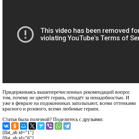
Придерживаясь вышеперечисленных рекомендаций вопрос
том, почему не цветёт герань, отпадёт за ненадобностью. И
уже в феврале на подоконниках заполыхают, всеми оттенками
красного и розового, всеми любимые герани.
Статья была полезной? Поделитесь с друзьями:
[flat_ab id="1"]
[flat_ab id="6"]