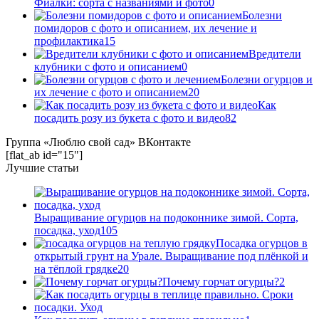
Фиалки: сорта с названиями и фото
0
Болезни
помидоров с фото и описанием, их лечение и
профилактика
15
Вредители
клубники с фото и описанием
0
Болезни огурцов и
их лечение с фото и описанием
20
Как
посадить розу из букета с фото и видео
82
Группа «Люблю свой сад» ВКонтакте
[flat_ab id="15"]
Лучшие статьи
Выращивание огурцов на подоконнике зимой. Сорта,
посадка, уход
105
Посадка огурцов в
открытый грунт на Урале. Выращивание под плёнкой и
на тёплой грядке
20
Почему горчат огурцы?
2