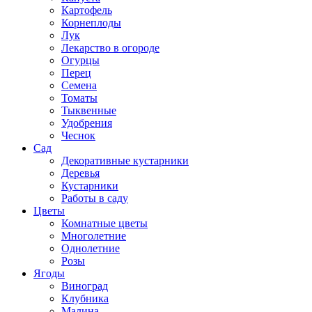
Картофель
Корнеплоды
Лук
Лекарство в огороде
Огурцы
Перец
Семена
Томаты
Тыквенные
Удобрения
Чеснок
Сад
Декоративные кустарники
Деревья
Кустарники
Работы в саду
Цветы
Комнатные цветы
Многолетние
Однолетние
Розы
Ягоды
Виноград
Клубника
Малина