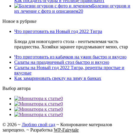
Как посадить огурцы в теплице правильно
1
Болезни огурцов и
их лечение с фото и описанием
20
Новое в рубрике
Что приготовить на Новый год 2022 Тигра
Блюда для новогоднего стола - неотъемлемая часть
празднества. Хозяйки заранее продумывают меню, стар
Что приготовить из кабачков на ужин быстро и вкусно
Салаты на праздничный стол быстро и вкусно
Салаты на Новый год 2022 Тигра, рецепты простые и
вкусные
Как замариновать свеклу на зиму в банках
Выбор автора
0
0
0
0
©
2026
~
Люблю свой сад
~ Копирование материалов
запрещено. ~ Разработка
WP-Fairytale