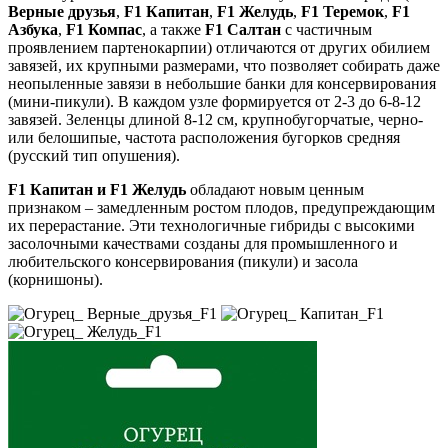
Верные друзья
,
F
1 Капитан
,
F
1 Желудь
,
F
1
Теремок
,
F
1
Азбука
,
F
1 Компас
, а также
F
1 Салтан
с частичным
проявлением партенокарпии) отличаются от других обилием
завязей, их крупными размерами, что позволяет собирать даже
неопыленные завязи в небольшие банки для консервирования
(мини-пикули). В каждом узле формируется от 2-3 до 6-8-12
завязей. Зеленцы длиной 8-12 см, крупнобугорчатые, черно-
или белошипые, частота расположения бугорков средняя
(русский тип опушения).
F
1 Капитан и
F
1 Желудь
обладают новым ценным
признаком – замедленным ростом плодов, предупреждающим
их перерастание. Эти технологичные гибриды с высокими
засолочными качествами созданы для промышленного и
любительского консервирования (пикули) и засола
(корнишоны).