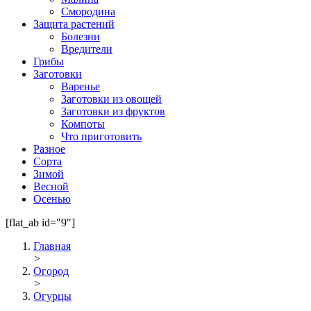
Смородина
Защита растений
Болезни
Вредители
Грибы
Заготовки
Варенье
Заготовки из овощей
Заготовки из фруктов
Компоты
Что приготовить
Разное
Сорта
Зимой
Весной
Осенью
[flat_ab id="9"]
Главная
>
Огород
>
Огурцы