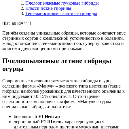
Пчелоопыляемые пучковые гибриды
Классические гибриды
Теневыносливые салатные гибриды
[flat_ab id="4"]
Причём созданы уникальные образцы, которые сочетают вкус
старинных сортов с комплексной устойчивостью к болезням,
холодостойкостью, теневыносливостью, суперпучковостью и
многими другими ценными признаками.
Пчелоопыляемые летние гибриды
огурца
Современные пчелоопыляемые летние гибриды огурца
селекции фирмы «Манул» – женского типа цветения (такие
гибриды наиболее урожайны); для качественного опыления к
ним подсевают 10-15% опылителя. С этой целью
селекционно-семеноводческая фирма «Манул» создала
специальные гибриды-опылители:
белошипый
F
1 Нектар
черношипый
F
1 Шмель
, характеризующиеся
длительным периодом цветения мужскими цветками.