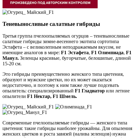
Теневыносливые салатные гибриды
Третья группа пчелоопыляемых огурцов – теневыносливые
салатные гибриды зимне-весеннего экотипа сортотипа
Эстафета – с великолепным неподражаемым вкусом, не
имеющие аналогов в мире:
F
1 Эстафета
,
F
1 Олимпиада
,
F
1
Манул.
Зеленцы красивые, бугорчатые, белошипые, длиной
15-20 см.
Это гибриды преимущественно женского типа цветения,
образуют и мужские цветки, но их может оказаться
недостаточно, и поэтому к ним также лучше подсевать
опылитель
: специализированный
F1 Гладиатор
или летние
опылители
F
1 Нектар,
F
1 Шмель.
Современные пчелоопыляемые гибриды — женского типа
цветения: такие гибриды наиболее урожайны. Для опыления
женских цветков и роста завязей (налива зеленцов) нужна