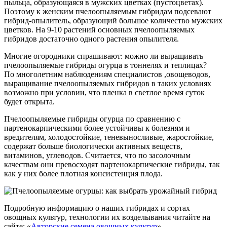
пыльца, образующаяся в мужских цветках (пустоцветах).
Поэтому к женским пчелоопыляемым гибридам подсевают
гибрид-опылитель, образующий большое количество мужских
цветков. На 9-10 растений основных пчелоопыляемых
гибридов достаточно одного растения опылителя.
Многие огородники спрашивают: можно ли выращивать
пчелоопыляемые гибриды огурца в тоннелях и теплицах?
По многолетним наблюдениям специалистов ,овощеводов,
выращивание пчелоопыляемых гибридов в таких условиях
возможно при условии, что пленка в светлое время суток
будет открыта.
Пчелоопыляемые гибриды огурца по сравнению с
партенокарпическими более устойчивы к болезням и
вредителям, холодостойкие, теневыносливые, жаростойкие,
содержат больше биологически активных веществ,
витаминов, углеводов.
Считается, что по засолочным
качествам они превосходят партенокарпические гибриды, так
как у них более плотная консистенция плода.
Подробную информацию о наших гибридах и сортах
овощных культур, технологии их возделывания читайте на
сайте: «
Авторские семена овощных культур
»