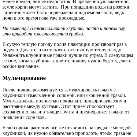
менее вреден, чем ее недостаток. В чрезмерно увлажненной
земле корни могут загнить. При попадании воды на розетки
гниению может быть подвержена и надземная часть, ведь
ночи в это время года уже прохладные.
На заметку! Нельзя поливать клубнику часто и понемногу —
это приводит к возникновению грибка.
В сухую теплую погоду полив плантации производят раз в
неделю. Для этого используют отстоянную теплую воду.
Увлажнять клубничные грядки лучше по утрам. В следующем
сезоне, когда клубника зацветет, поливу нужно будет уделить
особое внимание.
Мульчирование
После полива рекомендуется замульчировать грядку с
клубникой измельченной соломой, или скошенной травой.
Мульча должна полностью покрывать прикорневую зону и
расстояние между кустами. Этот прием способствует
сохранению влаги в толще грунта и предохраняет грядки от
появления сорняков.
Если сорные растения все же появились на грядке с молодой
клубникой, их нужно обязательно прополоть, чтобы трава не