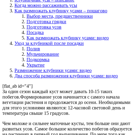
Когда можно рассаживать усы
Как размножать клубнику усами – пошагово
Выбор места, предшественники
Подготовка грядки
Подготовка усов
Посадка
Как размножать клубнику усами: видео
Уход за клубникой после посадки
Полив
Мульчирование
Подкормка
Укрытие
Размножение клубники усами: видео
Два способа размножения клубники усами: видео
[flat_ab id="4"]
За один сезон каждый куст может давать 10-15 таких
побегов.Формирование усов начинается с самого начала
вегетации растения и продолжается до осени. Необходимыми
для этого условиями являются: 12-часовой световой день и
температура свыше 15 градусов.
Чем моложе и сильнее маточные кусты, тем больше они дают
развитых усов. Самое большое количество побегов образуется
на растениях в первый год выращивания. По мере того как