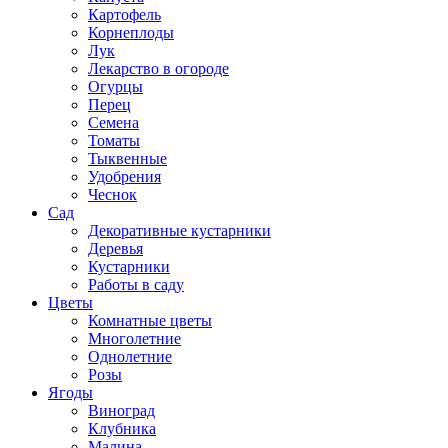
Картофель
Корнеплоды
Лук
Лекарство в огороде
Огурцы
Перец
Семена
Томаты
Тыквенные
Удобрения
Чеснок
Сад
Декоративные кустарники
Деревья
Кустарники
Работы в саду
Цветы
Комнатные цветы
Многолетние
Однолетние
Розы
Ягоды
Виноград
Клубника
Малина