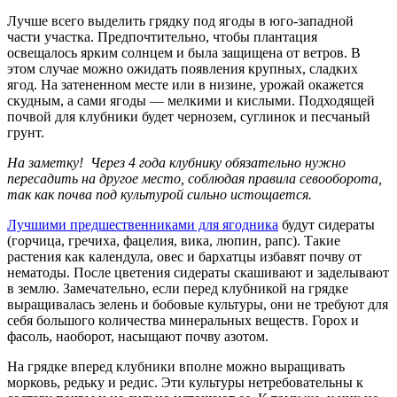
Лучше всего выделить грядку под ягоды в юго-западной
части участка. Предпочтительно, чтобы плантация
освещалось ярким солнцем и была защищена от ветров. В
этом случае можно ожидать появления крупных, сладких
ягод. На затененном месте или в низине, урожай окажется
скудным, а сами ягоды — мелкими и кислыми. Подходящей
почвой для клубники будет чернозем, суглинок и песчаный
грунт.
На заметку! Через 4 года клубнику обязательно нужно
пересадить на другое место, соблюдая правила севооборота,
так как почва под культурой сильно истощается.
Лучшими предшественниками для ягодника
будут сидераты
(горчица, гречиха, фацелия, вика, люпин, рапс). Такие
растения как календула, овес и бархатцы избавят почву от
нематоды. После цветения сидераты скашивают и заделывают
в землю. Замечательно, если перед клубникой на грядке
выращивалась зелень и бобовые культуры, они не требуют для
себя большого количества минеральных веществ. Горох и
фасоль, наоборот, насыщают почву азотом.
На грядке вперед клубники вполне можно выращивать
морковь, редьку и редис. Эти культуры нетребовательны к