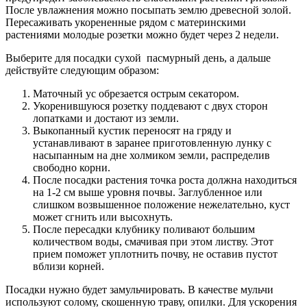
После увлажнения можно посыпать землю древесной золой.
Пересаживать укорененные рядом с материнскими
растениями молодые розетки можно будет через 2 недели.
Выберите для посадки сухой пасмурный день, а дальше
действуйте следующим образом:
Маточный ус обрезается острым секатором.
Укоренившуюся розетку поддевают с двух сторон
лопатками и достают из земли.
Выкопанный кустик переносят на гряду и
устанавливают в заранее приготовленную лунку с
насыпанным на дне холмиком земли, распределив
свободно корни.
После посадки растения точка роста должна находиться
на 1-2 см выше уровня почвы. Заглубленное или
слишком возвышенное положение нежелательно, куст
может сгнить или высохнуть.
После пересадки клубнику поливают большим
количеством воды, смачивая при этом листву. Этот
прием поможет уплотнить почву, не оставив пустот
вблизи корней.
Посадки нужно будет замульчировать. В качестве мульчи
используют солому, скошенную траву, опилки. Для ускорения