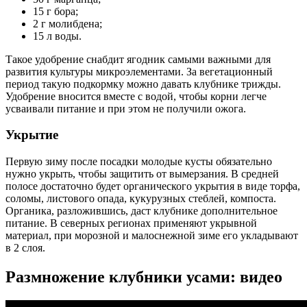
15 г бора;
2 г молибдена;
15 л воды.
Такое удобрение снабдит ягодник самыми важными для
развития культуры микроэлементами. За вегетационный
период такую подкормку можно давать клубнике трижды.
Удобрение вносится вместе с водой, чтобы корни легче
усваивали питание и при этом не получили ожога.
Укрытие
Первую зиму после посадки молодые кусты обязательно
нужно укрыть, чтобы защитить от вымерзания. В средней
полосе достаточно будет органического укрытия в виде торфа,
соломы, листового опада, кукурузных стеблей, компоста.
Органика, разложившись, даст клубнике дополнительное
питание. В северных регионах применяют укрывной
материал, при морозной и малоснежной зиме его укладывают
в 2 слоя.
Размножение клубники усами: видео