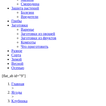
Смородина
Защита растений
Болезни
Вредители
Грибы
Заготовки
Варенье
Заготовки из овощей
Заготовки из фруктов
Компоты
Что приготовить
Разное
Сорта
Зимой
Весной
Осенью
[flat_ab id="9"]
Главная
>
Ягоды
>
Клубника