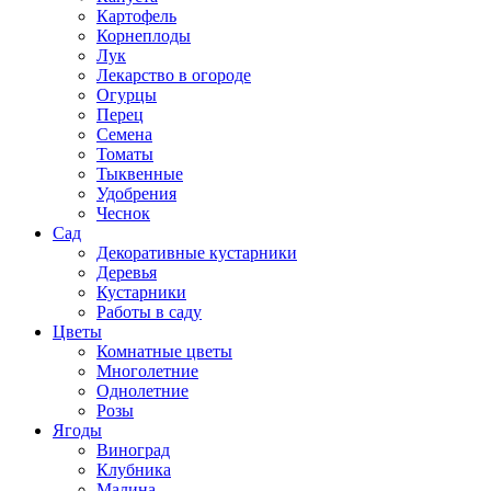
Картофель
Корнеплоды
Лук
Лекарство в огороде
Огурцы
Перец
Семена
Томаты
Тыквенные
Удобрения
Чеснок
Сад
Декоративные кустарники
Деревья
Кустарники
Работы в саду
Цветы
Комнатные цветы
Многолетние
Однолетние
Розы
Ягоды
Виноград
Клубника
Малина