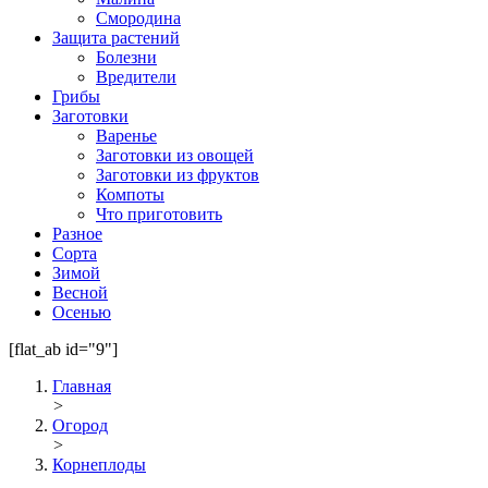
Смородина
Защита растений
Болезни
Вредители
Грибы
Заготовки
Варенье
Заготовки из овощей
Заготовки из фруктов
Компоты
Что приготовить
Разное
Сорта
Зимой
Весной
Осенью
[flat_ab id="9"]
Главная
>
Огород
>
Корнеплоды