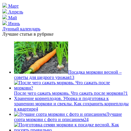
Март
Апрель
Май
Июнь
Лунный календарь
Лучшие статьи в рубрике
Посадка моркови весной –
советы для щедрого урожая
13
После чего сажать морковь. Что сажать после моркови?
1
Хранение корнеплодов. Уборка и подготовка к
хранению моркови и свеклы. Как сохранить корнеплоды
в квартире
4
Лучшие
сорта моркови с фото и описанием
24