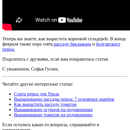
Теперь вы знаете, как вырастить корневой сельдерей. В конце
февраля также пора сеять
рассаду баклажана
и
болгарского
перца.
Поделитесь с друзьями, если вам понравилась статья.
С уважением, Софья Гусева.
Читайте другие интересные статьи:
Сорта перца для Урала
Выращивание рассады перца: 7 основных ошибок
Как вырастить рассаду томатов
Выращивание огурцов на подоконнике
Выращивание томатов на подоконнике
Если остались какие-то вопросы, спрашивайте в
комментариях.