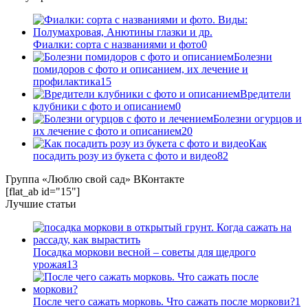
Фиалки: сорта с названиями и фото
0
Болезни
помидоров с фото и описанием, их лечение и
профилактика
15
Вредители
клубники с фото и описанием
0
Болезни огурцов и
их лечение с фото и описанием
20
Как
посадить розу из букета с фото и видео
82
Группа «Люблю свой сад» ВКонтакте
[flat_ab id="15"]
Лучшие статьи
Посадка моркови весной – советы для щедрого
урожая
13
После чего сажать морковь. Что сажать после моркови?
1