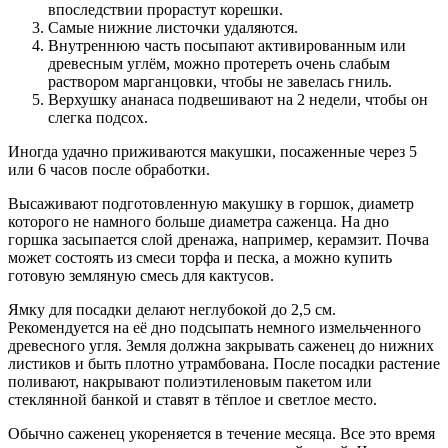
впоследствии прорастут корешки.
Самые нижние листочки удаляются.
Внутреннюю часть посыпают активированным или
древесным углём, можно протереть очень слабым
раствором марганцовки, чтобы не завелась гниль.
Верхушку ананаса подвешивают на 2 недели, чтобы он
слегка подсох.
Иногда удачно приживаются макушки, посаженные через 5
или 6 часов после обработки.
Высаживают подготовленную макушку в горшок, диаметр
которого не намного больше диаметра саженца. На дно
горшка засыпается слой дренажа, например, керамзит. Почва
может состоять из смеси торфа и песка, а можно купить
готовую земляную смесь для кактусов.
Ямку для посадки делают неглубокой до 2,5 см.
Рекомендуется на её дно подсыпать немного измельченного
древесного угля. Земля должна закрывать саженец до нижних
листиков и быть плотно утрамбована. После посадки растение
поливают, накрывают полиэтиленовым пакетом или
стеклянной банкой и ставят в тёплое и светлое место.
Обычно саженец укореняется в течение месяца. Все это время