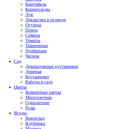
Картофель
Корнеплоды
Лук
Лекарство в огороде
Огурцы
Перец
Семена
Томаты
Тыквенные
Удобрения
Чеснок
Сад
Декоративные кустарники
Деревья
Кустарники
Работы в саду
Цветы
Комнатные цветы
Многолетние
Однолетние
Розы
Ягоды
Виноград
Клубника
Малина