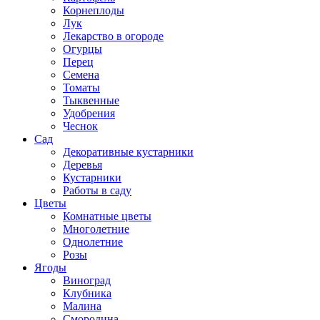
Корнеплоды
Лук
Лекарство в огороде
Огурцы
Перец
Семена
Томаты
Тыквенные
Удобрения
Чеснок
Сад
Декоративные кустарники
Деревья
Кустарники
Работы в саду
Цветы
Комнатные цветы
Многолетние
Однолетние
Розы
Ягоды
Виноград
Клубника
Малина
Смородина