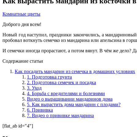
Как вырастить мандарин из косточки в
Комнатные цветы
Доброго дня всем!
Новый год наступил, праздники закончились, а мандариновый 
пробовал воткнуть семечко из мандарина или апельсина в горшо
И семечки иногда прорастают, а потом вянут. В чём же дело? Д
Содержание статьи
Как посадить мандарин из семечка в домашних условиях
1. Подготовка грунта
2. Подготовка семечек и посадка
3. Уход
4. Борьба с вредителями и болезнями
Видео о выращивании мандаринов дома
5. Как вырастить дома мандарин с плодами?
6. Прививка
7. Видео о прививке мандарина
[flat_ab id="4"]