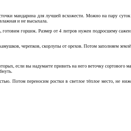
осточки мандарина для лучшей всхожести. Можно на пару суток 
 влажная и не высыхала.
ь, готовим горшок. Размер от 4 литров нужен подросшему саженц
камушков, черепков, скорлупы от орехов. Потом заполняем землё
-вторых, если вы надумаете привить на него веточку сортового м
бнуть.
стью. Потом переносим ростки в светлое тёплое место, не ни