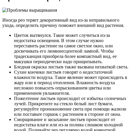
Иногда рео теряет декоративный вид из-за неправильного
ухода, определить причину поможет внешний вид растения.
Цветок вытянулся. Такое может случиться из-за
недостатка освещения. В этом случае нужно
переставить растение на самое светлое окно, или
досвечивать его люминесцентной лампой. Чтобы
традесканция приобрела более компактный вид, ее
макушки периодически надо прищипывать.
Бледная окраска листьев также вызвана нехваткой света.
Сухие кончики листьев говорят о недостаточной
влажности воздуха. Такое явление может происходить в
жару или в период отопления. Влажность воздуха
несложно повысить опрыскиванием цветка или
применением увлажнителя.
Пожелтение листьев происходит от избытка солнечных
лучей. Прикрепите на стекло белый лист бумаги,
регулируйте проникновение света при помощи жалюзи
или поставьте горшок с растением в стороне от окна.
Сморщивание и засыхание листьев происходит от
недостатка влаги или из-за полива слишком холодной
водой. Поливайте рео регулярно водой комнатной