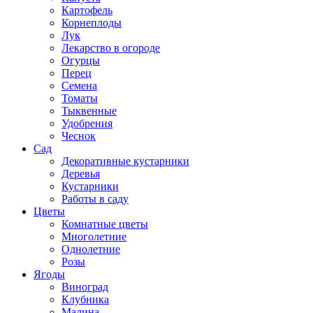
Картофель
Корнеплоды
Лук
Лекарство в огороде
Огурцы
Перец
Семена
Томаты
Тыквенные
Удобрения
Чеснок
Сад
Декоративные кустарники
Деревья
Кустарники
Работы в саду
Цветы
Комнатные цветы
Многолетние
Однолетние
Розы
Ягоды
Виноград
Клубника
Малина