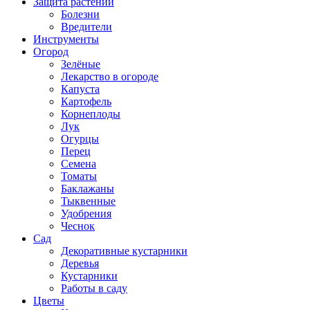
Защита растений
Болезни
Вредители
Инструменты
Огород
Зелёные
Лекарство в огороде
Капуста
Картофель
Корнеплоды
Лук
Огурцы
Перец
Семена
Томаты
Баклажаны
Тыквенные
Удобрения
Чеснок
Сад
Декоративные кустарники
Деревья
Кустарники
Работы в саду
Цветы