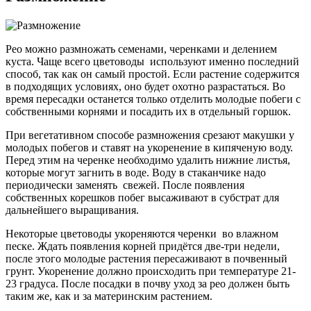
Рео можно размножать семенами, черенками и делением
куста. Чаще всего цветоводы используют именно последний
способ, так как он самый простой. Если растение содержится
в подходящих условиях, оно будет охотно разрастаться. Во
время пересадки останется только отделить молодые побеги с
собственными корнями и посадить их в отдельный горшок.
При вегетативном способе размножения срезают макушки у
молодых побегов и ставят на укоренение в кипяченую воду.
Перед этим на черенке необходимо удалить нижние листья,
которые могут загнить в воде. Воду в стаканчике надо
периодически заменять свежей. После появления
собственных корешков побег высаживают в субстрат для
дальнейшего выращивания.
Некоторые цветоводы укореняются черенки во влажном
песке. Ждать появления корней придётся две-три недели,
после этого молодые растения пересаживают в почвенный
грунт. Укоренение должно происходить при температуре 21-
23 градуса. После посадки в почву уход за рео должен быть
таким же, как и за материнским растением.