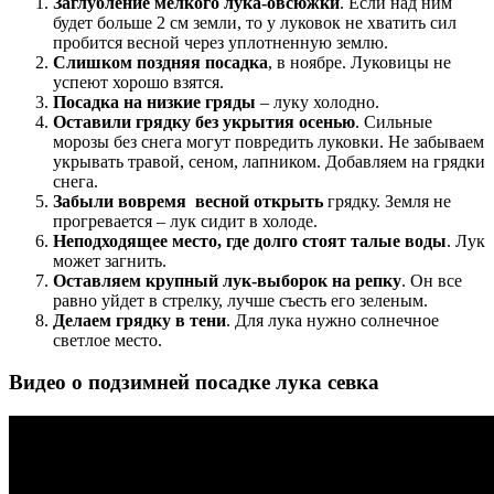
Заглубление мелкого лука-овсюжки
. Если над ним
будет больше 2 см земли, то у луковок не хватить сил
пробится весной через уплотненную землю.
Слишком поздняя посадка
, в ноябре. Луковицы не
успеют хорошо взятся.
Посадка на низкие гряды
– луку холодно.
Оставили грядку без укрытия осенью
. Сильные
морозы без снега могут повредить луковки. Не забываем
укрывать травой, сеном, лапником. Добавляем на грядки
снега.
Забыли вовремя весной открыть
грядку. Земля не
прогревается – лук сидит в холоде.
Неподходящее место, где долго стоят талые воды
. Лук
может загнить.
Оставляем крупный лук-выборок на репку
. Он все
равно уйдет в стрелку, лучше съесть его зеленым.
Делаем грядку в тени
. Для лука нужно солнечное
светлое место.
Видео о подзимней посадке лука севка