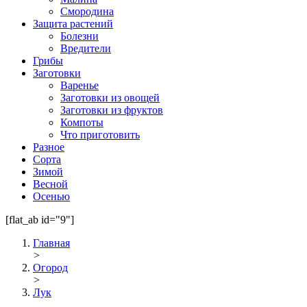
Смородина
Защита растений
Болезни
Вредители
Грибы
Заготовки
Варенье
Заготовки из овощей
Заготовки из фруктов
Компоты
Что приготовить
Разное
Сорта
Зимой
Весной
Осенью
[flat_ab id="9"]
Главная
>
Огород
>
Лук