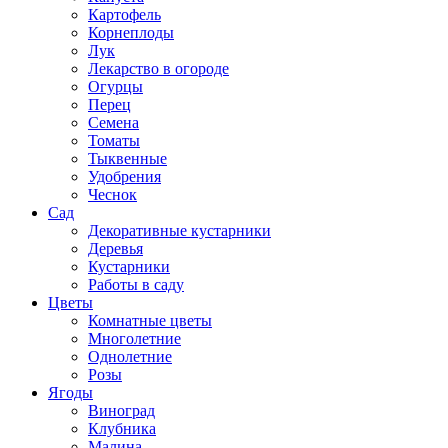
Картофель
Корнеплоды
Лук
Лекарство в огороде
Огурцы
Перец
Семена
Томаты
Тыквенные
Удобрения
Чеснок
Сад
Декоративные кустарники
Деревья
Кустарники
Работы в саду
Цветы
Комнатные цветы
Многолетние
Однолетние
Розы
Ягоды
Виноград
Клубника
Малина