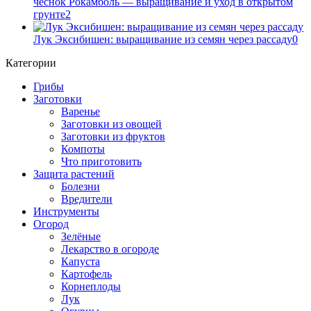
чеснок Рокамболь — выращивание и уход в открытом
грунте
2
Лук Эксибишен: выращивание из семян через рассаду
0
Категории
Грибы
Заготовки
Варенье
Заготовки из овощей
Заготовки из фруктов
Компоты
Что приготовить
Защита растений
Болезни
Вредители
Инструменты
Огород
Зелёные
Лекарство в огороде
Капуста
Картофель
Корнеплоды
Лук