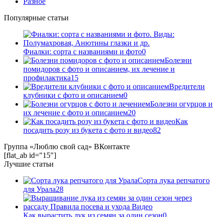
Разное
Популярные статьи
Фиалки: сорта с названиями и фото
0
Болезни
помидоров с фото и описанием, их лечение и
профилактика
15
Вредители
клубники с фото и описанием
0
Болезни огурцов и
их лечение с фото и описанием
20
Как
посадить розу из букета с фото и видео
82
Группа «Люблю свой сад» ВКонтакте
[flat_ab id="15"]
Лучшие статьи
Сорта лука репчатого
для Урала
28
Как вырастить лук из семян за один сезон
0