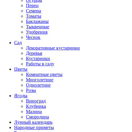
Огурцы
Перец
Семена
Томаты
Баклажаны
Тыквенные
Удобрения
Чеснок
Сад
Декоративные кустарники
Деревья
Кустарники
Работы в саду
Цветы
Комнатные цветы
Многолетние
Однолетние
Розы
Ягоды
Виноград
Клубника
Малина
Смородина
Лунный календарь
Народные приметы