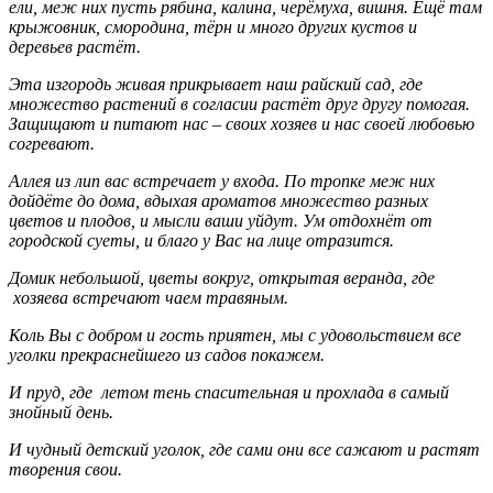
ели, меж них пусть рябина, калина, черёмуха, вишня. Ещё там
крыжовник, смородина, тёрн и много других кустов и
деревьев растёт.
Эта изгородь живая прикрывает наш райский сад, где
множество растений в согласии растёт друг другу помогая.
Защищают и питают нас – своих хозяев и нас своей любовью
согревают.
Аллея из лип вас встречает у входа. По тропке меж них
дойдёте до дома, вдыхая ароматов множество разных
цветов и плодов, и мысли ваши уйдут. Ум отдохнёт от
городской суеты, и благо у Вас на лице отразится.
Домик небольшой, цветы вокруг, открытая веранда, где
хозяева встречают чаем травяным.
Коль Вы с добром и гость приятен, мы с удовольствием все
уголки прекраснейшего из садов покажем.
И пруд, где летом тень спасительная и прохлада в самый
знойный день.
И чудный детский уголок, где сами они все сажают и растят
творения свои.