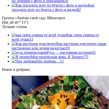
их лечение с фото и описанием
20
Как
посадить розу из букета с фото и видео
82
Группа «Люблю свой сад» ВКонтакте
[flat_ab id="15"]
Лучшие статьи
Как сеять семена от
всей души
33
Как растения чувствуют наше
настроение или лечим радостью
19
Русь — настоящая история
32
Моя творческая зима. Я Творец!
75
Про любовь…
12
Новое в рубрике