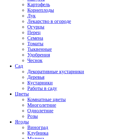
Картофель
Корнеплоды
Лук
Лекарство в огороде
Огурцы
Перец
Семена
Томаты
Тыквенные
Удобрения
Чеснок
Сад
Декоративные кустарники
Деревья
Кустарники
Работы в саду
Цветы
Комнатные цветы
Многолетние
Однолетние
Розы
Ягоды
Виноград
Клубника
Малина