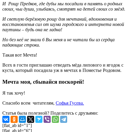
И Рощу Предков, где дубы мы посадили в память о родных
своих, чьи души, улыбаясь, смотрят на детей своих со звёзд.
И светлую берёзовую рощу для мечтаний, вдохновения и
восстановленья сил от шума городского и интернета новой
паутины – будь она не ладна!
Но без неё не знали б Вы меня и не читали бы из сердца
падающие строки.
Такая вот Мечта!
Всех в гости приглашаю отведать мёда липового и ягодок с
куста, который посадила уж в мечтах в Поместье Родовом.
Мечта моя, сбывайся поскорей!
Я так хочу!
Спасибо всем читателям,
Софья Гусева.
Статья была полезной? Поделитесь с друзьями:
[flat_ab id="1"]
[flat_ab id="6"]