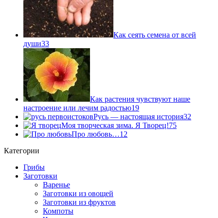
Как сеять семена от всей
души
33
Как растения чувствуют наше
настроение или лечим радостью
19
Русь — настоящая история
32
Моя творческая зима. Я Творец!
75
Про любовь…
12
Категории
Грибы
Заготовки
Варенье
Заготовки из овощей
Заготовки из фруктов
Компоты