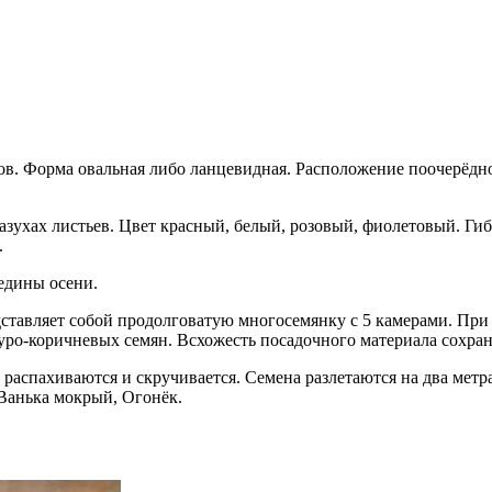
ров. Форма овальная либо ланцевидная. Расположение поочерёдно
азухах листьев. Цвет красный, белый, розовый, фиолетовый. Г
.
редины осени.
ставляет собой продолговатую многосемянку с 5 камерами. При 
ро-коричневых семян. Всхожесть посадочного материала сохраня
аспахиваются и скручивается. Семена разлетаются на два метра 
 Ванька мокрый, Огонёк.