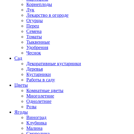
Корнеплоды
Лук
Лекарство в огороде
Огурцы
Перец
Семена
Томаты
Тыквенные
Удобрения
Чеснок
Сад
Декоративные кустарники
Деревья
Кустарники
Работы в саду
Цветы
Комнатные цветы
Многолетние
Однолетние
Розы
Ягоды
Виноград
Клубника
Малина
Смородина