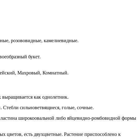
тные, розововидные, камелиевидные.
воеобразный букет.
нейский, Махровый, Комнатный.
к выращивается как однолетник.
. Стебли сильноветвящиеся, голые, сочные.
у. Пластина широкоовальной либо яйцевидно-ромбовидной формы
ых цветов, есть двухцветные. Растение приспособлено к