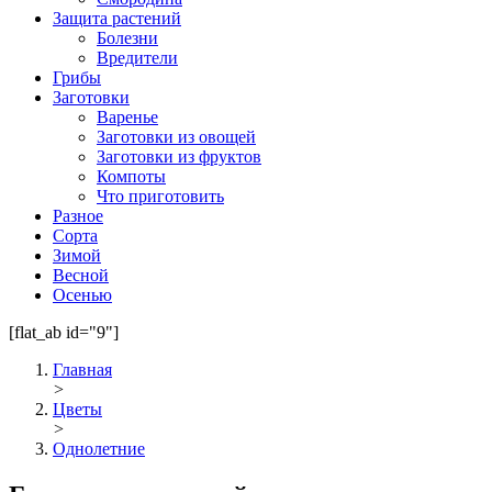
Защита растений
Болезни
Вредители
Грибы
Заготовки
Варенье
Заготовки из овощей
Заготовки из фруктов
Компоты
Что приготовить
Разное
Сорта
Зимой
Весной
Осенью
[flat_ab id="9"]
Главная
>
Цветы
>
Однолетние