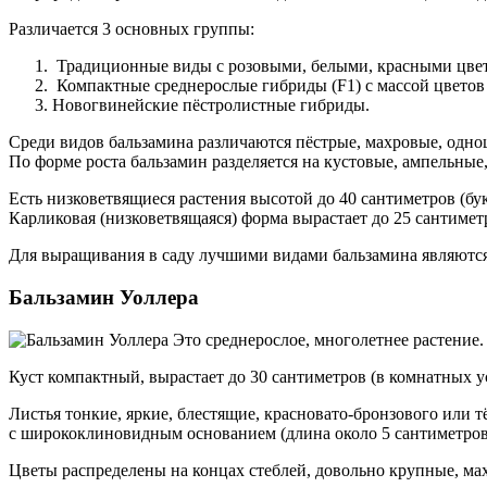
Различается 3 основных группы:
Традиционные виды с розовыми, белыми, красными цвет
Компактные среднерослые гибриды (F1) с массой цветов б
Новогвинейские пёстролистные гибриды.
Среди видов бальзамина различаются пёстрые, махровые, одно
По форме роста бальзамин разделяется на кустовые, ампельные
Есть низковетвящиеся растения высотой до 40 сантиметров (бу
Карликовая (низковетвящаяся) форма вырастает до 25 сантимет
Для выращивания в саду лучшими видами бальзамина являются
Бальзамин Уоллера
Это среднерослое, многолетнее растение.
Куст компактный, вырастает до 30 сантиметров (в комнатных у
Листья тонкие, яркие, блестящие, красновато-бронзового или
с ширококлиновидным основанием (длина около 5 сантиметров
Цветы распределены на концах стеблей, довольно крупные, ма