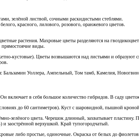
ами, зелёной листвой, сочными раскидистыми стеблями.
елого, красного, лилового, розового, оранжевого цветов.
цветные растения. Махровые цветы разделяются на гвоздикоцве
, прямостоячие виды.
кетно-кустовые). Цветы возвышаются над листьями и образуют с
ров.
: Бальзамин Уоллера, Ампельный, Том тамб, Камелия, Новогви
 Он включает в себя большое количество гибридов. В саду цвето
словиях до 60 сантиметров). Куст с шаровидной, пышной кроной
 тёмно-зелёного цвета. Черешок длинный, захватывает пластин
) и заострённой верхушкой. Край тупогородчатый.
хровые либо простые, одиночные. Окраска от белых до фиолетов