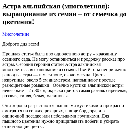
Астра альпийская (многолетняя):
выращивание из семян – от семечка до
цветения!
Многолетние
Доброго дня всем!
Прошлая статья была про однолетнюю астру – красавицу
осеннего сада. Не могу остановиться и продолжу рассказ про
астры. Сегодня героиня статьи Астра альпийская
многолетняя: выращивание из семян. Цветёт она непривычно
рано для астры — в мае-июне, около месяца. Цветы
некрупные, около 5 см диаметром, напоминают простые
разноцветные ромашки. Обычно кустики альпийской астры
невысокие – 25-30 см, окраска цветов самая разная: сиреневая,
розовая, синяя, белая, малиновая.
Они хорошо разрастаются пышными кустиками и прекрасно
смотрятся на горках, рокариях, в виде бордюра, и в
одиночной посадке или небольшими группками. Для
пышного цветения нужно прищипывать побеги и убирать
отцветающие цветы.