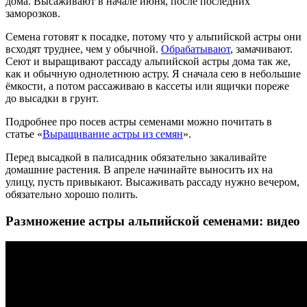
дома. Высаживают в начале июня, после последних
заморозков.
Семена готовят к посадке, потому что у альпийской астры они
всходят труднее, чем у обычной.
Обрабатывают
, замачивают.
Сеют и выращивают рассаду альпийской астры дома так же,
как и обычную однолетнюю астру. Я сначала сею в небольшие
ёмкости, а потом рассаживаю в кассеты или ящички пореже
до высадки в грунт.
Подробнее про посев астры семенами можно почитать в
статье «
Выращивание астры из семян
».
Перед высадкой в палисадник обязательно закаливайте
домашние растения. В апреле начинайте выносить их на
улицу, пусть привыкают. Высаживать рассаду нужно вечером,
обязательно хорошо полить.
Размножение астры альпийской семенами: видео