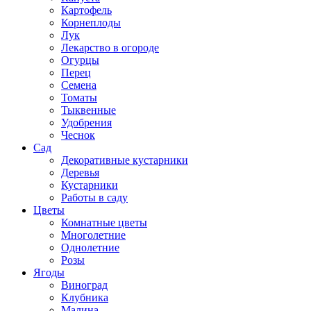
Картофель
Корнеплоды
Лук
Лекарство в огороде
Огурцы
Перец
Семена
Томаты
Тыквенные
Удобрения
Чеснок
Сад
Декоративные кустарники
Деревья
Кустарники
Работы в саду
Цветы
Комнатные цветы
Многолетние
Однолетние
Розы
Ягоды
Виноград
Клубника
Малина