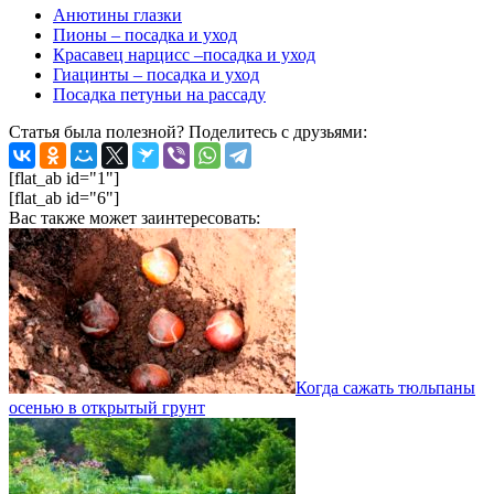
Анютины глазки
Пионы – посадка и уход
Красавец нарцисс –посадка и уход
Гиацинты – посадка и уход
Посадка петуньи на рассаду
Статья была полезной? Поделитесь с друзьями:
[flat_ab id="1"]
[flat_ab id="6"]
Вас также может заинтересовать:
Когда сажать тюльпаны
осенью в открытый грунт