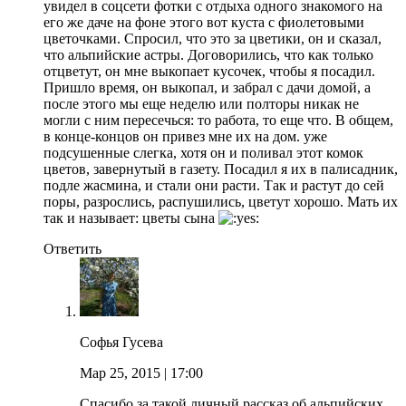
увидел в соцсети фотки с отдыха одного знакомого на
его же даче на фоне этого вот куста с фиолетовыми
цветочками. Спросил, что это за цветики, он и сказал,
что альпийские астры. Договорились, что как только
отцветут, он мне выкопает кусочек, чтобы я посадил.
Пришло время, он выкопал, и забрал с дачи домой, а
после этого мы еще неделю или полторы никак не
могли с ним пересечься: то работа, то еще что. В общем,
в конце-концов он привез мне их на дом. уже
подсушенные слегка, хотя он и поливал этот комок
цветов, завернутый в газету. Посадил я их в палисадник,
подле жасмина, и стали они расти. Так и растут до сей
поры, разрослись, распушились, цветут хорошо. Мать их
так и называет: цветы сына
Ответить
Софья Гусева
Мар 25, 2015
| 17:00
Спасибо за такой личный рассказ об альпийских