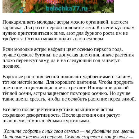
Подкармливать молодые астры можно органикой, настоем
коровяка. Два раза в первой половине лета. К осени кустикам
нужно приготовиться к зиме, азот для бурного роста им не
требуется. Осенью можно полить настоем золы.
Если молодые астры набрали цвет осенью первого года,
лучше срежьте бутоны, не допуская цветения, иначе растения
плохо перенесут зиму, да и на следующий год зацветут
позднее.
Взрослые растения весной поливают удобрениями с калием,
тот же настой золы. Для хорошего цветения. Чтобы продлить
цветение, отцветающие цветы срезают. Иногда при долгой
тёплой осени, астры зацветают повторно осенью. Но лучше
такие цветы срезать, чтобы не ослабить растение перед зимой.
Всё лето после цветения кустики альпийской астры
сохраняют декоративность. После цветения они растут
пышными, тёмно-зелёными куртинками.
Хотите собрать с них свои семена — не удаляйте все цветы.
Оставьте несколько первых. Семена созреют в конце июля —